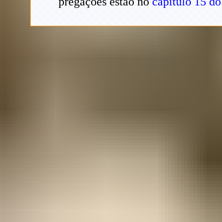
pregações estão no
capítulo 15 do