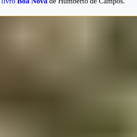
 livro
Boa Nova
de Humberto de Campos.