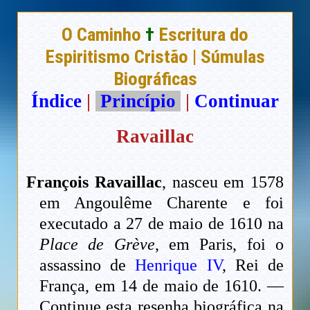
O Caminho
†
Escritura do
Espiritismo Cristão | Súmulas
Biográficas
Índice
|
Princípio
|
Continuar
Ravaillac
François Ravaillac
, nasceu em 1578
em Angoulême Charente e foi
executado a 27 de maio de 1610 na
Place de Grève
, em Paris, foi o
assassino de
Henrique IV
, Rei de
França, em 14 de maio de 1610. —
Continue esta resenha biográfica na