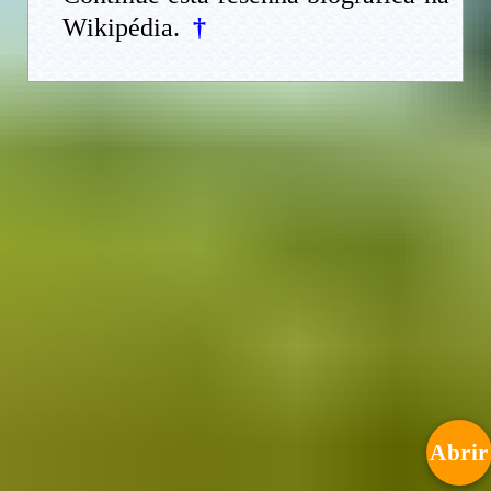
Wikipédia.
†
Abrir