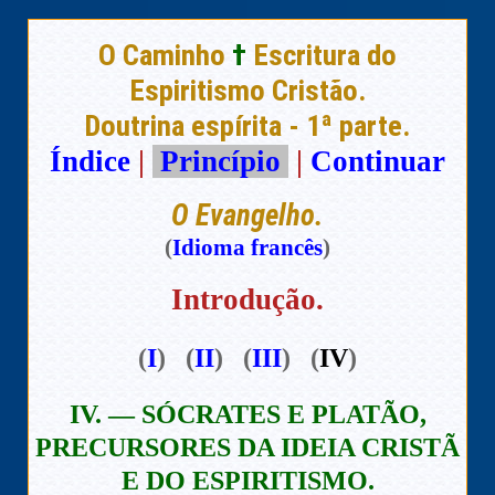
O Caminho
†
Escritura do
Espiritismo Cristão.
Doutrina espírita - 1ª parte.
Índice
|
Princípio
|
Continuar
O Evangelho.
(
Idioma francês
)
Introdução.
(
I
) (
II
) (
III
) (
IV
)
IV. — SÓCRATES E PLATÃO,
PRECURSORES DA IDEIA CRISTÃ
E DO ESPIRITISMO.