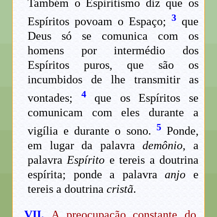
Também o Espiritismo diz que os
3
Espíritos povoam o Espaço;
que
Deus só se comunica com os
homens por intermédio dos
Espíritos puros, que são os
incumbidos de lhe transmitir as
4
vontades;
que os Espíritos se
comunicam com eles durante a
5
vigília e durante o sono.
Ponde,
em lugar da palavra
demônio
, a
palavra
Espírito
e tereis a doutrina
espírita; ponde a palavra
anjo
e
tereis a doutrina
cristã
.
VII.
A preocupação constante do