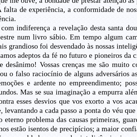
ue me ouve, a bondade de prestar atenção às p
 A falta de experiência, a conformidade de no
ência.
com indiferença a revelação desta santa dou
estre num livro sábio. Em tempo algum camp
is grandioso foi desvendado às nossas inteli
namos adeptos da fé no futuro e pioneiros da 
de desânimo! Vossas crenças me são muito co
ou o falso raciocínio de alguns adversários 
 emoções e ardente no empreendimento; poss
undos. Mas se sua imaginação a empurra além 
contra esses desvios que vos exorto a vos ac
e, levantando a cada passo a ponta do véu que
 eterno problema das causas primeiras, guard
hos estão isentos de precipícios; a maior con