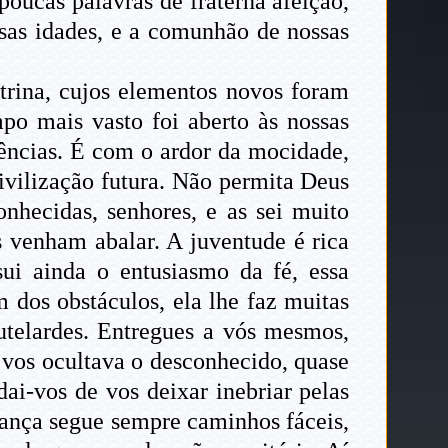
oucas palavras de fraterna afeição,
ssas idades, e a comunhão de nossas
trina, cujos elementos novos foram
o mais vasto foi aberto às nossas
gências. É com o ardor da mocidade,
civilização futura. Não permita Deus
nhecidas, senhores, e as sei muito
as venham abalar. A juventude é rica
ui ainda o entusiasmo da fé, essa
dos obstáculos, ela lhe faz muitas
autelardes. Entregues a vós mesmos,
 vos ocultava o desconhecido, quase
ai-vos de vos deixar inebriar pelas
fiança segue sempre caminhos fáceis,