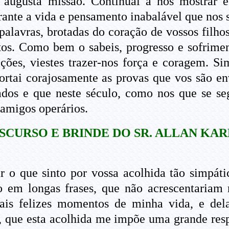
 augusta missão. Continuai a nos mostrar e
ante a vida e pensamento inabalável que nos s
palavras, brotadas do coração de vossos filhos
litos. Como bem o sabeis, progresso e sofri
ções, viestes trazer-nos força e coragem. Si
ortai corajosamente as provas que vos são en
ados e que neste século, como nos que se s
 amigos operários.
SCURSO E BRINDE DO SR. ALLAN KAR
 o que sinto por vossa acolhida tão simpáti
 em longas frases, que não acrescentariam 
is felizes momentos de minha vida, e dela
, que esta acolhida me impõe uma grande resp