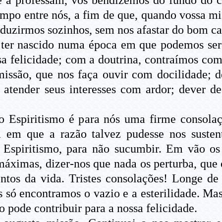
 a professam, vos bendizemos do fundo do c
mpo entre nós, a fim de que, quando vossa mi
onduzirmos sozinhos, sem nos afastar do bom c
l ter nascido numa época em que podemos ser 
ssa felicidade; com a doutrina, contraímos c
missão, que nos faça ouvir com docilidade; 
 atender seus interesses com ardor; dever de
 o Espiritismo é para nós uma firme consol
 em que a razão talvez pudesse nos susten
 Espiritismo, para não sucumbir. Em vão os
áximas, dizer-nos que nada os perturba, que 
os da vida. Tristes consolações! Longe de 
s só encontramos o vazio e a esterilidade. Ma
 pode contribuir para a nossa felicidade.