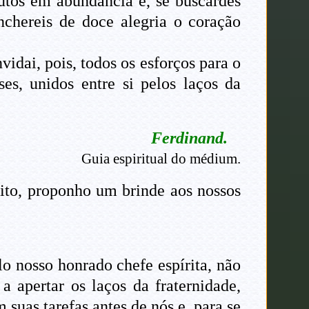
rutos em abundância e, se buscardes
nchereis de doce alegria o coração
vidai, pois, todos os esforços para o
es, unidos entre si pelos laços da
Ferdinand.
Guia espiritual do médium.
rito, proponho um brinde aos nossos
o nosso honrado chefe espírita, não
a apertar os laços da fraternidade,
suas tarefas antes de nós e, para se