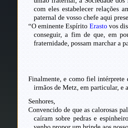
união fraternal, a Sociedade dos
com eles estabelecer relações a
paternal de vosso chefe aqui prese
“O eminente Espírito
Erasto
vos dis
conseguir, a fim de que, em pou
fraternidade, possam marchar a pa
Finalmente, e como fiel intérprete
irmãos de Metz, em particular, e a
Senhores,
Convencido de que as calorosas pal
caíram sobre pedras e espinheiro
venho propor um brinde aos nosso