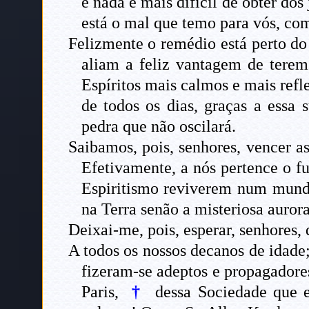
e nada é mais difícil de obter do
está o mal que temo para vós, co
Felizmente o remédio está perto do 
aliam a feliz vantagem de terem 
Espíritos mais calmos e mais refl
de todos os dias, graças a essa
pedra que não oscilará.
Saibamos, pois, senhores, vencer as
Efetivamente, a nós pertence o fu
Espiritismo reviverem num mundo 
na Terra senão a misteriosa aurora
Deixai-me, pois, esperar, senhores,
A todos os nossos decanos de idade;
fizeram-se adeptos e propagadore
Paris,
†
dessa Sociedade que e