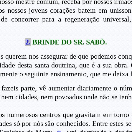
 nosso mestre comum, receba por nossos irmão
e os nossos jovens corações batem em uníss
de concorrer para a regeneração universal
2.
BRINDE DO SR. SABÒ.
os querem nos assegurar de que podemos conqu
idade desta santa doutrina, que é a sua obra
amente o seguinte ensinamento, que me deixa f
l fazeis parte, vê aumentar diariamente o núm
, nem cidades, nem povoados onde não se ten
r os numerosos centros que gravitam em torno 
des só por nós são conhecidos. Entre estes se 