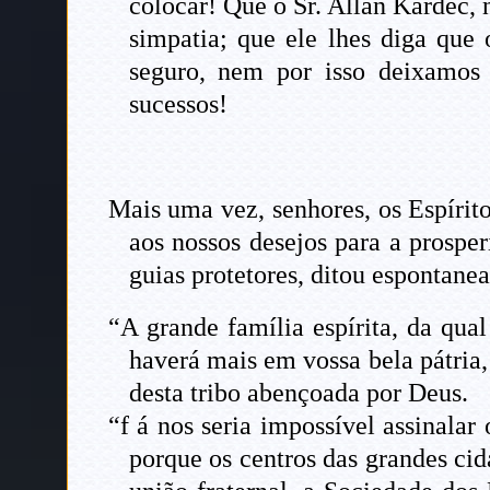
colocar! Que o Sr. Allan Kardec,
simpatia; que ele lhes diga qu
seguro, nem por isso deixamos 
sucessos!
Mais uma vez, senhores, os Espírit
aos nossos desejos para a prosper
guias protetores, ditou espontane
“A grande família espírita, da qua
haverá mais em vossa bela pátria
desta tribo abençoada por Deus.
“f á nos seria impossível assinala
porque os centros das grandes cida