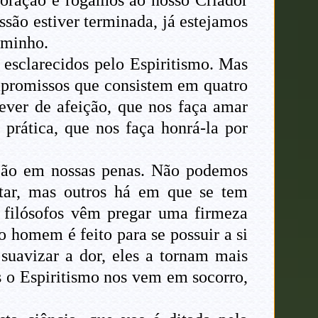
oração e rogamos ao nosso Criador
ssão estiver terminada, já estejamos
aminho.
esclarecidos pelo Espiritismo. Mas
ompromissos que consistem em quatro
dever de afeição, que nos faça amar
 prática, que nos faça honrá-la por
ação em nossas penas. Não podemos
tar, mas outros há em que se tem
 filósofos vêm pregar uma firmeza
o homem é feito para se possuir a si
suavizar a dor, eles a tornam mais
s o Espiritismo nos vem em socorro,