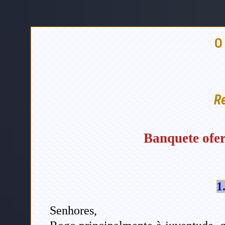
O
Re
Banquete ofer
1
Senhores,