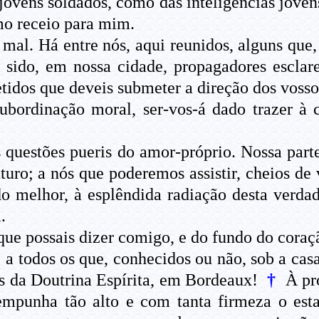
s jovens soldados, como das inteligências joven
mo receio para mim.
mal. Há entre nós, aqui reunidos, alguns que,
sido, em nossa cidade, propagadores esclare
etidos que deveis submeter a direção dos vossos
 subordinação moral, ser-vos-á dado trazer 
 questões pueris do amor-próprio. Nossa part
turo; a nós que poderemos assistir, cheios de
melhor, à esplêndida radiação desta verdade
.
 que possais dizer comigo, e do fundo do coraç
 a todos os que, conhecidos ou não, sob a casa
s da Doutrina Espírita, em Bordeaux!
†
À pro
mpunha tão alto e com tanta firmeza o esta