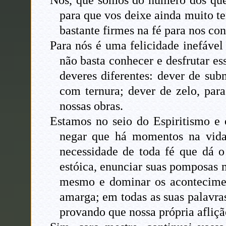
Nós, que somos do número dos que
para que vos deixe ainda muito te
bastante firmes na fé para nos c
Para nós é uma felicidade inefáve
não basta conhecer e desfrutar e
deveres diferentes: dever de sub
com ternura; dever de zelo, para
nossas obras.
Estamos no seio do Espiritismo e
negar que há momentos na vida
necessidade de toda fé que dá o
estóica, enunciar suas pomposas m
mesmo e dominar os aconteciment
amarga; em todas as suas palavra
provando que nossa própria aflição