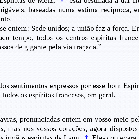
 Espíritas de Metz;
†
está destinada a dar f
migáveis, baseadas numa estima recíproca, e
nte.
se ontem: Sede unidos; a união faz a força. En
co tempo, todos os centros espíritas frances
ssos de gigante pela via traçada.”
 dos sentimentos expressos por esse bom Espí
 todos os espíritas franceses, em geral.
avras, pronunciadas ontem em vosso meio pel
s, mas nos vossos corações, agora dispostos 
s irmãos espíritas de Lyon.
†
Eles começaram 