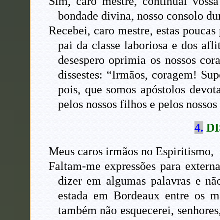
Sim, caro mestre, continuai vossa
bondade divina, nosso consolo dur
Recebei, caro mestre, estas poucas 
pai da classe laboriosa e dos af
desespero oprimia os nossos cora
dissestes: “Irmãos, coragem! Sup
pois, que somos apóstolos devot
pelos nossos filhos e pelos nossos
4.
DI
Meus caros irmãos no Espiritismo,
Faltam-me expressões para externar
dizer em algumas palavras e não
estada em Bordeaux entre os ma
também não esquecerei, senhores