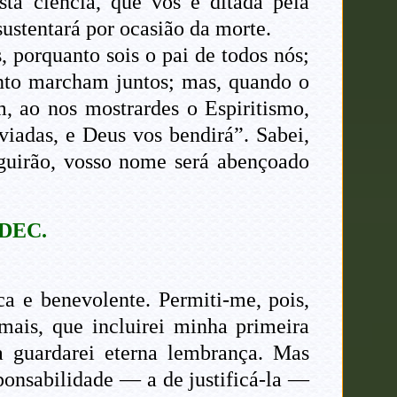
sta ciência, que vos é ditada pela
ustentará por ocasião da morte.
, porquanto sois o pai de todos nós;
mento marcham juntos; mas, quando o
m, ao nos mostrardes o Espiritismo,
viadas, e Deus vos bendirá”. Sabei,
eguirão, vosso nome será abençoado
DEC.
ca e benevolente. Permiti-me, pois,
mais, que incluirei minha primeira
 guardarei eterna lembrança. Mas
onsabilidade — a de justificá-la —