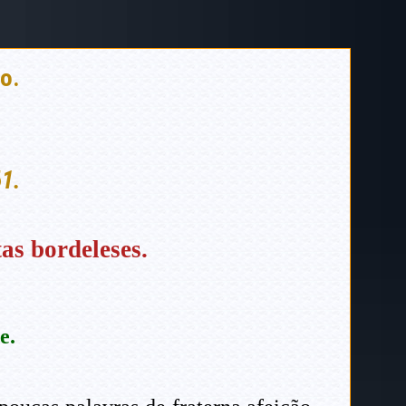
o.
61.
as bordeleses.
e.