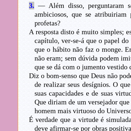
3.
— Além disso, perguntaram se 
ambiciosos, que se atribuiriam 
profetas?
A resposta disto é muito simples; e
capítulo, ver-se-á que o papel do 
que o hábito não faz o monge. Em
não eram; sem dúvida podem imitar
que se dá com o jumento vestido 
Diz o bom-senso que Deus não pode 
de realizar seus desígnios. O que
suas capacidades e de suas virtu
Que diriam de um versejador que s
homem mais virtuoso do Universo,
É verdade que a virtude é simulada
deve afirmar-se por obras positiv