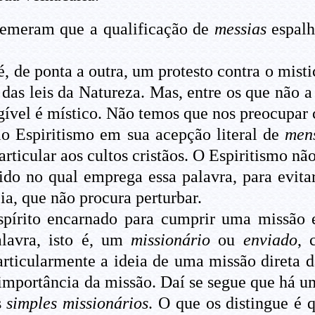
emeram que a qualificação de
messias
espalh
, de ponta a outra, um protesto contra o misti
o das leis da Natureza. Mas, entre os que não 
gível é místico. Não temos que nos preocupar 
 Espiritismo em sua acepção literal de
men
particular aos cultos cristãos.
O Espiritismo não
tido no qual emprega essa palavra, para evit
a, que não procura perturbar.
Espírito encarnado para cumprir uma missão
alavra, isto é, um
missionário
ou
enviado
, 
rticularmente a ideia de uma missão direta d
 importância da missão. Daí se segue que há um
s
simples missionários
. O que os distingue é 