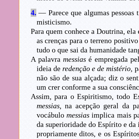
4.
— Parece que algumas pessoas t
misticismo.
Para quem conhece a Doutrina, ela é
as crenças para o terreno positiv
tudo o que sai da humanidade tan
A palavra
messias
é empregada pelo
ideia de
redenção e de mistério
, 
não são de sua alçada; diz o sen
um crer conforme a sua consciênci
Assim, para o Espiritismo, todo 
messias
, na acepção geral da p
vocábulo
messias
implica mais pa
da superioridade do Espírito e da
propriamente ditos, e os Espírito