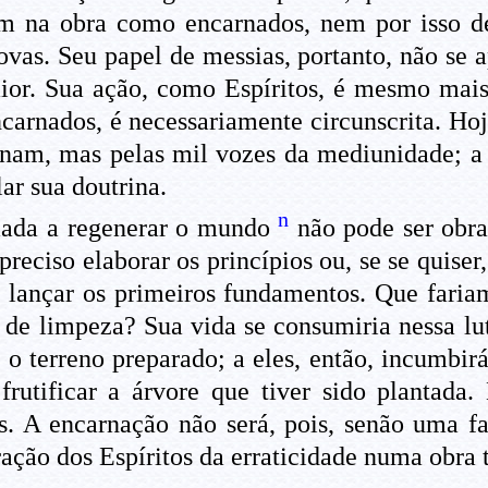
 na obra como encarnados, nem por isso de
ovas. Seu papel de messias, portanto, não se 
ior. Sua ação, como Espíritos, é mesmo mais
carnados, é necessariamente circunscrita. Ho
nam, mas pelas mil vozes da mediunidade; a 
lar sua doutrina.
n
mada a regenerar o mundo
não pode ser obr
 preciso elaborar os princípios ou, se se quise
e lançar os primeiros fundamentos. Que fariam
 de limpeza? Sua vida se consumiria nessa lu
 o terreno preparado; a eles, então, incumbir
 frutificar a árvore que tiver sido plantada
es. A encarnação não será, pois, senão uma f
ção dos Espíritos da erraticidade numa obra t