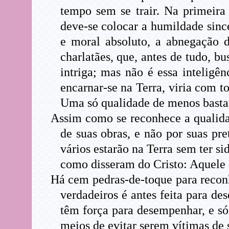
tempo sem se trair. Na primeira
deve-se colocar a humildade sinc
e moral absoluto, a abnegação d
charlatães, que, antes de tudo, b
intriga; mas não é essa intelig
encarnar-se na Terra, viria com to
Uma só qualidade de menos bastar
Assim como se reconhece a qualidad
de suas obras, e não por suas pr
vários estarão na Terra sem ter s
como disseram do Cristo: Aquele 
Há cem pedras-de-toque para reconh
verdadeiros é antes feita para de
têm força para desempenhar, e só
meios de evitar serem vítimas de 