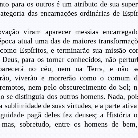
nto para os outros é um atributo de sua super
ategoria das encarnações ordinárias de Espí
ovação viram aparecer messias encarrega
a época atual uma das de maiores transforma
 como Espíritos, e terminarão sua missão c
Deus, para os tornar conhecidos, não pertur
parecerá no céu, nem na Terra, e não se
erão, viverão e morrerão como o comum d
emotos, nem pelo obscurecimento do Sol; nen
 se distinguia dos outros homens. Nada, pois
 a sublimidade de suas virtudes, e a parte ati
guidade pagã deles fez deuses; a História 
mas, sobretudo, entre os homens de bem,