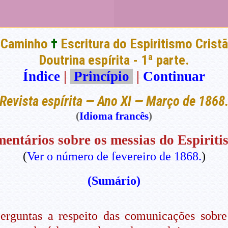
 Caminho
†
Escritura do Espiritismo Cristã
Doutrina espírita - 1ª parte.
Índice
|
Princípio
|
Continuar
Revista espírita — Ano XI — Março de 1868
(
Idioma francês
)
entários sobre os messias do Espiriti
(
Ver o número de fevereiro de 1868.
)
(Sumário)
perguntas a respeito das comunicações sobre