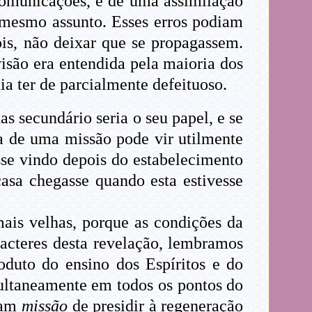
 comunicações, e de uma assimilação
 mesmo assunto. Esses erros podiam
pois, não deixar que se propagassem.
visão era entendida pela maioria dos
ia ter de parcialmente defeituoso.
s secundário seria o seu papel, e se
a de uma missão pode vir utilmente
sse vindo depois do estabelecimento
asa chegasse quando esta estivesse
mais velhas, porque as condições da
acteres desta revelação, lembramos
oduto do ensino dos Espíritos e do
multaneamente em todos os pontos do
eram
missão
de presidir à regeneração