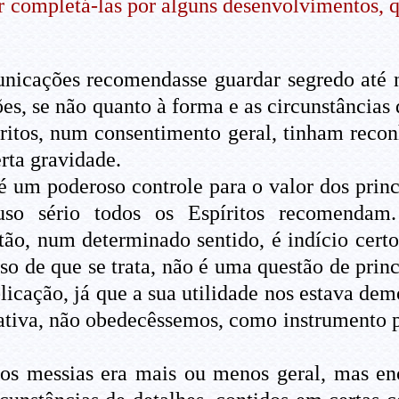
r completá-las por alguns desenvolvimentos, 
icações recomendasse guardar segredo até 
ões, se não quanto à forma e as circunstâncias
íritos, num consentimento geral, tinham recon
rta gravidade.
é um poderoso controle para o valor dos prin
uso sério todos os Espíritos recomendam
ão, num determinado sentido, é indício certo
o de que se trata, não é uma questão de prin
licação, já que a sua utilidade nos estava demo
iativa, não obedecêssemos, como instrumento 
os messias era mais ou menos geral, mas en