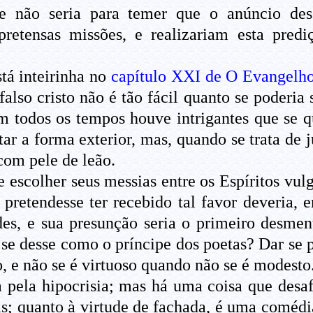
não seria para temer que o anúncio dess
pretensas missões, e realizariam esta prediç
stá inteirinha no
capítulo XXI de O Evangelho
falso cristo não é tão fácil quanto se poderia
 todos os tempos houve intrigantes que se q
 a forma exterior, mas, quando se trata de j
com pele de leão.
escolher seus messias entre os Espíritos vulg
 pretendesse ter recebido tal favor deveria, e
des, e sua presunção seria o primeiro desme
e desse como o príncipe dos poetas? Dar se po
 e não se é virtuoso quando não se é modesto
 pela hipocrisia; mas há uma coisa que desaf
as; quanto à virtude de fachada, é uma coméd