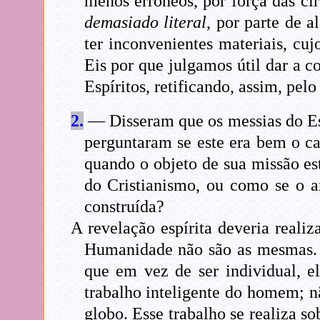
menos errôneos, por força das ci
demasiado literal
, por parte de 
ter inconvenientes materiais, cuj
Eis por que julgamos útil dar a c
Espíritos, retificando, assim, pel
2.
— Disseram que os messias do Espi
perguntaram se este era bem o c
quando o objeto de sua missão es
do Cristianismo, ou como se o a
construída?
A revelação espírita deveria reali
Humanidade não são as mesmas. S
que em vez de ser individual, e
trabalho inteligente do homem; n
globo. Esse trabalho se realiza s