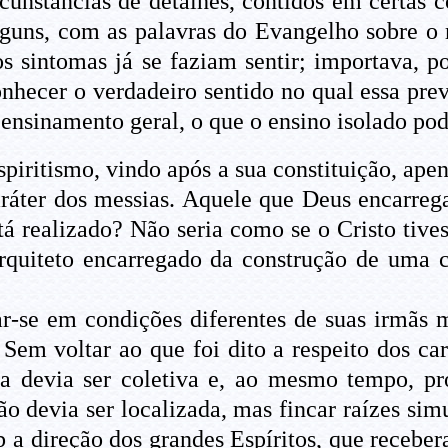
rcunstâncias de detalhes, contidos em certas
alguns, com as palavras do Evangelho sobre o
os sintomas já se faziam sentir; importava, 
onhecer o verdadeiro sentido no qual essa pre
o ensinamento geral, o que o ensino isolado pod
ritismo, vindo após a sua constituição, apena
aráter dos messias. Aquele que Deus encarreg
tá realizado? Não seria como se o Cristo tive
rquiteto encarregado da construção de uma c
zar-se em condições diferentes de suas irmãs 
em voltar ao que foi dito a respeito dos car
la devia ser coletiva e, ao mesmo tempo, pr
ão devia ser localizada, mas fincar raízes si
ob a direção dos grandes Espíritos, que receb