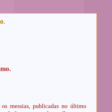
o.
.
smo.
 os messias, publicadas no último