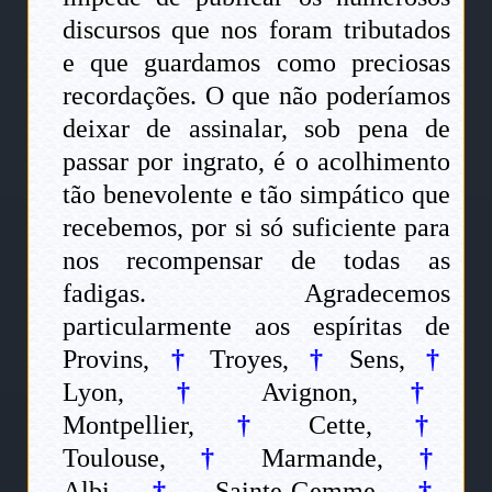
discursos que nos foram tributados
e que guardamos como preciosas
recordações. O que não poderíamos
deixar de assinalar, sob pena de
passar por ingrato, é o acolhimento
tão benevolente e tão simpático que
recebemos, por si só suficiente para
nos recompensar de todas as
fadigas. Agradecemos
particularmente aos espíritas de
Provins,
†
Troyes,
†
Sens,
†
Lyon,
†
Avignon,
†
Montpellier,
†
Cette,
†
Toulouse,
†
Marmande,
†
Albi,
†
Sainte-Gemme,
†