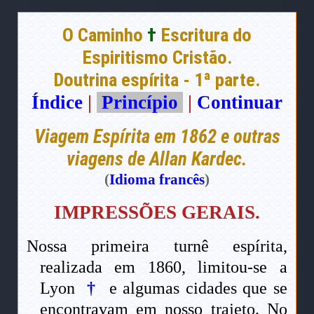
O Caminho
†
Escritura do
Espiritismo Cristão.
Doutrina espírita - 1ª parte.
Índice
|
Princípio
|
Continuar
Viagem Espírita em 1862 e outras
viagens de Allan Kardec.
(
Idioma francês
)
IMPRESSÕES GERAIS.
Nossa primeira turnê espírita,
realizada em 1860, limitou-se a
Lyon
†
e algumas cidades que se
encontravam em nosso trajeto. No