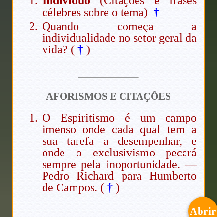
Indivíduo
(Citações e frases
célebres sobre o tema)
†
Quando começa a
individualidade no setor geral da
vida? (
†
)
AFORISMOS E CITAÇÕES
O Espiritismo é um campo
imenso onde cada qual tem a
sua tarefa a desempenhar, e
onde o exclusivismo pecará
sempre pela inoportunidade. —
Pedro Richard para Humberto
de Campos. (
†
)
Abrir