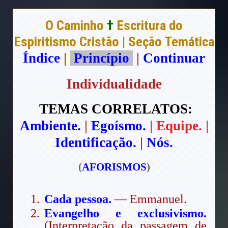
O Caminho
†
Escritura do
Espiritismo Cristão | Seção Temática
Índice
|
Princípio
|
Continuar
Individualidade
TEMAS CORRELATOS:
Ambiente.
|
Egoísmo.
|
Equipe.
|
Identificação.
|
Nós.
(
AFORISMOS
)
Cada pessoa.
— Emmanuel.
Evangelho e exclusivismo.
(Interpretação da passagem de