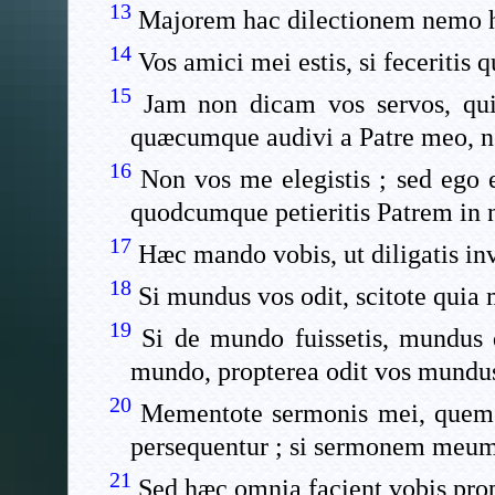
13
Majorem hac dilectionem nemo ha
14
Vos amici mei estis, si feceritis
15
Jam non dicam vos servos, qui
quæcumque audivi a Patre meo, no
16
Non vos me elegistis ; sed ego el
quodcumque petieritis Patrem in 
17
Hæc mando vobis, ut diligatis in
18
Si mundus vos odit, scitote quia
19
Si de mundo fuissetis, mundus 
mundo, propterea odit vos mundu
20
Mementote sermonis mei, quem e
persequentur ; si sermonem meum 
21
Sed hæc omnia facient vobis pro