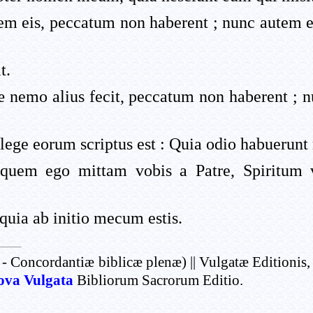
ssem eis, peccatum non haberent ; nunc autem
t.
æ nemo alius fecit, peccatum non haberent ; n
lege eorum scriptus est : Quia odio habuerunt 
uem ego mittam vobis a Patre, Spiritum ver
quia ab initio mecum estis.
- Concordantiæ biblicæ plenæ) || Vulgatæ Editionis,
ova Vulgata
Bibliorum Sacrorum Editio.