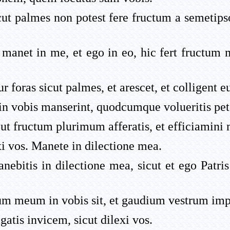
ut palmes non potest fere fructum a semetipso,
 manet in me, et ego in eo, hic fert fructum 
r foras sicut palmes, et arescet, et colligent e
in vobis manserint, quodcumque volueritis petet
 ut fructum plurimum afferatis, et efficiamini 
exi vos. Manete in dilectione mea.
nebitis in dilectione mea, sicut et ego Patri
um meum in vobis sit, et gaudium vestrum imp
atis invicem, sicut dilexi vos.