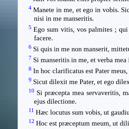
4
Manete in me, et ego in vobis. Sic
nisi in me manseritis.
5
Ego sum vitis, vos palmites ; qui
facere.
6
Si quis in me non manserit, mittetu
7
Si manseritis in me, et verba mea 
8
In hoc clarificatus est Pater meus,
9
Sicut dilexit me Pater, et ego dil
10
Si præcepta mea servaveritis, ma
ejus dilectione.
11
Hæc locutus sum vobis, ut gaudi
12
Hoc est præceptum meum, ut dilig