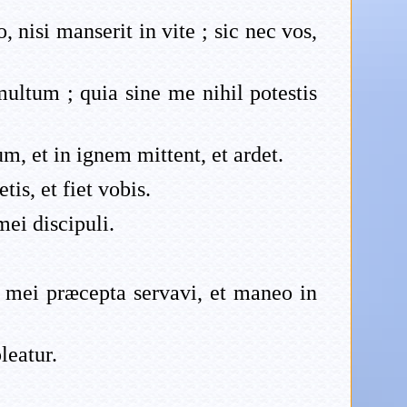
 nisi manserit in vite ; sic nec vos,
multum ; quia sine me nihil potestis
um, et in ignem mittent, et ardet.
is, et fiet vobis.
mei discipuli.
s mei præcepta servavi, et maneo in
leatur.