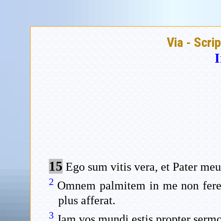
Via - Scri
I
15
Ego sum vitis vera, et Pater meus
2
Omnem palmitem in me non ferent
plus afferat.
3
Jam vos mundi estis propter serm