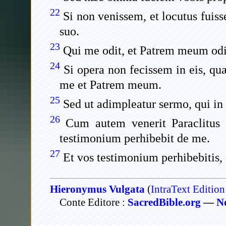
22
Si non venissem, et locutus fui
suo.
23
Qui me odit, et Patrem meum odi
24
Si opera non fecissem in eis, qu
me et Patrem meum.
25
Sed ut adimpleatur sermo, qui in 
26
Cum autem venerit Paraclitus q
testimonium perhibebit de me.
27
Et vos testimonium perhibebitis, 
Hieronymus Vulgata
(
IntraText Edition
Conte Editore :
SacredBible.org
—
N