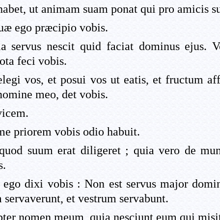
bet, ut animam suam ponat qui pro amicis su
 quæ ego præcipio vobis.
a servus nescit quid faciat dominus ejus. 
ta feci vobis.
egi vos, et posui vos ut eatis, et fructum aff
nomine meo, det vobis.
vicem.
 me priorem vobis odio habuit.
quod suum erat diligeret ; quia vero de mun
s.
go dixi vobis : Non est servus major domino
servaverunt, et vestrum servabunt.
pter nomen meum, quia nesciunt eum qui misi