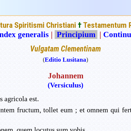
ptura Spiritismi Christiani
†
Testamentum 
ndex generalis
|
Principium
|
Continu
Vulgatam Clementinam
(
Editio Lusitana
)
Johannem
(Versiculus)
 agricola est.
em fructum, tollet eum ; et omnem qui fert
onem, quem locutus sum vobis.