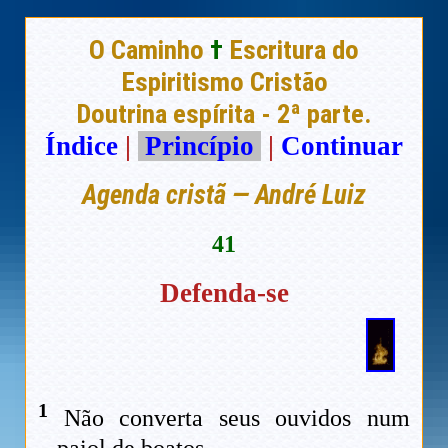
O Caminho
†
Escritura do
Espiritismo Cristão
Doutrina espírita - 2ª parte.
Índice
|
Princípio
|
Continuar
Agenda cristã — André Luiz
41
Defenda-se
1
Não converta seus ouvidos num
paiol de boatos.