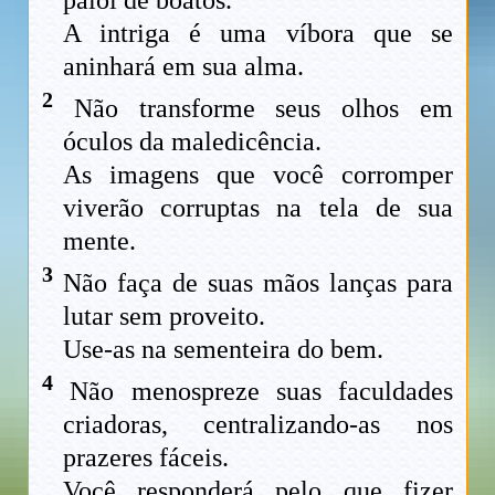
A intriga é uma víbora que se
aninhará em sua alma.
2
Não transforme seus olhos em
óculos da maledicência.
As imagens que você corromper
viverão corruptas na tela de sua
mente.
3
Não faça de suas mãos lanças para
lutar sem proveito.
Use-as na sementeira do bem.
4
Não menospreze suas faculdades
criadoras, centralizando-as nos
prazeres fáceis.
Você responderá pelo que fizer