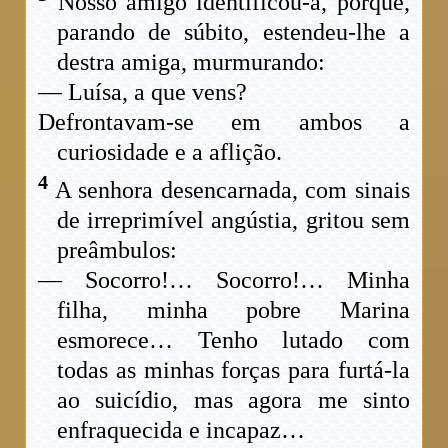
Nosso amigo identificou-a, porque,
parando de súbito, estendeu-lhe a
destra amiga, murmurando:
— Luísa, a que vens?
Defrontavam-se em ambos a
curiosidade e a aflição.
4
A senhora desencarnada, com sinais
de irreprimível angústia, gritou sem
preâmbulos:
— Socorro!… Socorro!… Minha
filha, minha pobre Marina
esmorece… Tenho lutado com
todas as minhas forças para furtá-la
ao suicídio, mas agora me sinto
enfraquecida e incapaz…