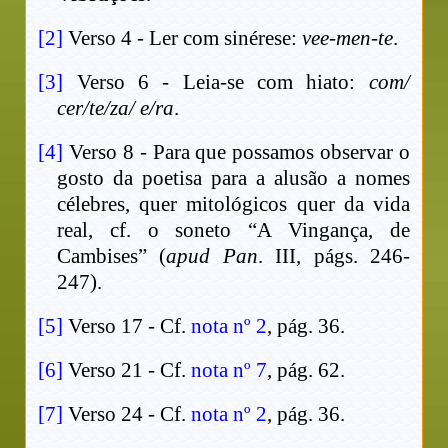
[2]
Verso 4 - Ler com sinérese:
vee-men-te
.
[3]
Verso 6 - Leia-se com hiato:
com/
cer/te/za/ e/ra
.
[4]
Verso 8 - Para que possamos observar o
gosto da poetisa para a alusão a nomes
célebres, quer mitológicos quer da vida
real, cf. o soneto “A Vingança, de
Cambises” (
apud Pan
. III, págs. 246-
247).
[5]
Verso 17 - Cf.
nota nº 2
, pág. 36.
[6]
Verso 21 - Cf.
nota nº 7
, pág. 62.
[7]
Verso 24 - Cf.
nota nº 2
, pág. 36.