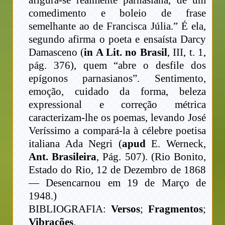
afigura-se realmente parnasiana, de um
comedimento e boleio de frase
semelhante ao de Francisca Júlia.” É ela,
segundo afirma o poeta e ensaísta Darcy
Damasceno (
in A Lit. no Brasil
, III, t. 1,
pág. 376), quem “abre o desfile dos
epígonos parnasianos”. Sentimento,
emoção, cuidado da forma, beleza
expressional e correção métrica
caracterizam-lhe os poemas, levando José
Veríssimo a compará-la à célebre poetisa
italiana Ada Negri (
apud
E. Werneck,
Ant. Brasileira
, Pág. 507). (Rio Bonito,
Estado do Rio, 12 de Dezembro de 1868
— Desencarnou em 19 de Março de
1948.)
BIBLIOGRAFIA:
Versos
;
Fragmentos
;
Vibrações
.