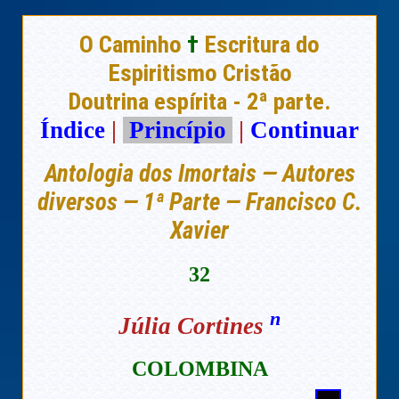
O Caminho
†
Escritura do
Espiritismo Cristão
Doutrina espírita - 2ª parte.
Índice
|
Princípio
|
Continuar
Antologia dos Imortais — Autores
diversos — 1ª Parte — Francisco C.
Xavier
32
n
Júlia Cortines
COLOMBINA