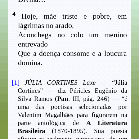
4
Hoje, mãe triste e pobre, em
lágrimas no arado,
Aconchega no colo um menino
entrevado
Que a doença consome e a loucura
domina.
[1]
JÚLIA CORTINES Laxe
— “Júlia
Cortines” — diz Péricles Eugênio da
Silva Ramos (
Pan
. III, pág. 246) — “é
uma das poetisas selecionadas por
Valentim Magalhães para figurarem na
parte antológica de
A Literatura
Brasileira
(1870-1895). Sua poesia