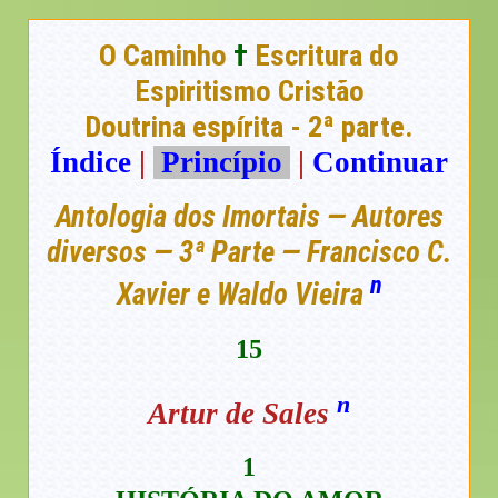
O Caminho
†
Escritura do
Espiritismo Cristão
Doutrina espírita - 2ª parte.
Índice
|
Princípio
|
Continuar
Antologia dos Imortais — Autores
diversos — 3ª Parte — Francisco C.
n
Xavier e Waldo Vieira
15
n
Artur de Sales
1