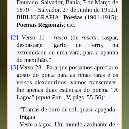
Dourado, Salvador, Bahia, 7 de Março de
1879 — Salvador, 27 de Junho de 1952.)
BIBLIOGRAFIA:
Poesias
(1901-1915);
Poemas Regionais
; etc.
[2]
Verso 11 -
rasco
(de
rascar
, raspar,
desbastar): “garfo de ferro, na
extremidade de uma vara, para a apanha
do mexilhão.”
[3]
Verso 28 - Para que possamos apreciar o
gosto do poeta para as rimas raras e os
versos alexandrinos, vamos transcrever-
lhe apenas duas estâncias do poema “A
Lagoa” (
apud Pan
., V, págs. 55-56):
“Tramas de ouro de sol, quase apagada
frágua
Veste a lagoa. Um mundo azoinante de