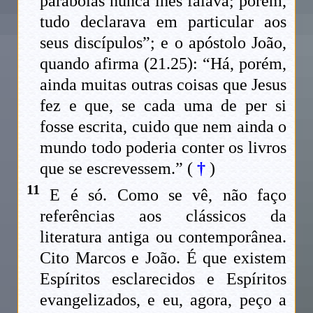
parábolas nunca lhes falava; porém,
tudo declarava em particular aos
seus discípulos”; e o apóstolo João,
quando afirma (21.25): “Há, porém,
ainda muitas outras coisas que Jesus
fez e que, se cada uma de per si
fosse escrita, cuido que nem ainda o
mundo todo poderia conter os livros
que se escrevessem.” (
†
)
11
E é só. Como se vê, não faço
referências aos clássicos da
literatura antiga ou contemporânea.
Cito Marcos e João. É que existem
Espíritos esclarecidos e Espíritos
evangelizados, e eu, agora, peço a