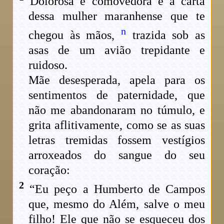
Dolorosa e comovedora é a carta
dessa mulher maranhense que te
n
chegou às mãos,
trazida sob as
asas de um avião trepidante e
ruidoso.
Mãe desesperada, apela para os
sentimentos de paternidade, que
não me abandonaram no túmulo, e
grita aflitivamente, como se as suas
letras tremidas fossem vestígios
arroxeados do sangue do seu
coração:
2
“Eu peço a Humberto de Campos
que, mesmo do Além, salve o meu
filho! Ele que não se esqueceu dos