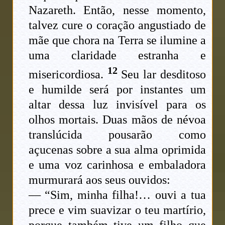
Nazareth. Então, nesse momento,
talvez cure o coração angustiado de
mãe que chora na Terra se ilumine a
uma claridade estranha e
12
misericordiosa.
Seu lar desditoso
e humilde será por instantes um
altar dessa luz invisível para os
olhos mortais. Duas mãos de névoa
translúcida pousarão como
açucenas sobre a sua alma oprimida
e uma voz carinhosa e embaladora
murmurará aos seus ouvidos:
— “Sim, minha filha!… ouvi a tua
prece e vim suavizar o teu martírio,
porque também tive um filho que