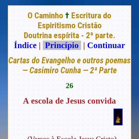
O Caminho
†
Escritura do
Espiritismo Cristão
Doutrina espírita - 2ª parte.
Índice
|
Princípio
|
Continuar
Cartas do Evangelho e outros poemas
— Casimiro Cunha — 2ª Parte
26
A escola de Jesus convida
(Versos à Escola Jesus Cristo)