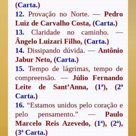
(
Carta.
)
12.
Provação no Norte. —
Pedro
Luiz de Carvalho Costa, (
Carta.
)
13.
Claridade no caminho. —
Ângelo Luizari Filho, (
Carta.
)
14.
Dissipando dúvida. —
Antônio
Jabur Neto, (
Carta.
)
15.
Tempo de lágrimas, tempo de
compreensão. —
Júlio Fernando
Leite de Sant’Anna, (
1ª
), (
2ª
Carta.
)
16.
“Estamos unidos pelo coração e
pelo pensamento.” —
Paulo
Marcelo Reis Azevedo, (
1ª
), (
2ª
),
(
3ª Carta.
)