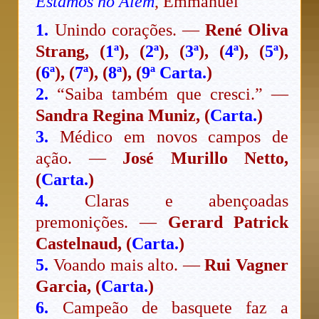
Estamos no Além
, Emmanuel
1.
Unindo corações. —
René Oliva
Strang, (
1ª
), (
2ª
), (
3ª
), (
4ª
), (
5ª
),
(
6ª
), (
7ª
), (
8ª
), (
9ª Carta.
)
2.
“Saiba também que cresci.” —
Sandra Regina Muniz, (
Carta.
)
3.
Médico em novos campos de
ação. —
José Murillo Netto,
(
Carta.
)
4.
Claras e abençoadas
premonições. —
Gerard Patrick
Castelnaud, (
Carta.
)
5.
Voando mais alto. —
Rui Vagner
Garcia, (
Carta.
)
6.
Campeão de basquete faz a