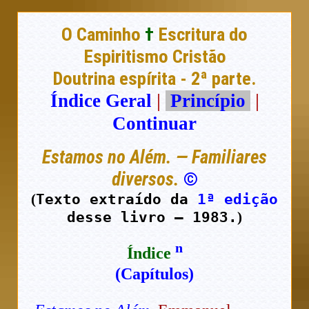
O Caminho
†
Escritura do
Espiritismo Cristão
Doutrina espírita - 2ª parte.
Índice Geral
|
Princípio
|
Continuar
Estamos no Além. — Familiares
diversos.
©
Texto extraído da
1ª edição
(
desse livro — 1983.
)
n
Índice
(Capítulos)