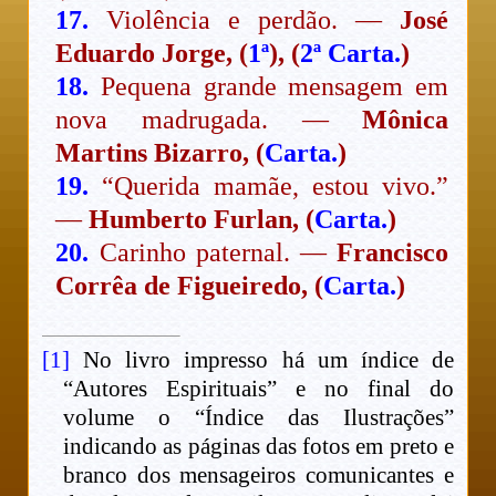
17.
Violência e perdão. —
José
Eduardo Jorge, (
1ª
), (
2ª Carta.
)
18.
Pequena grande mensagem em
nova madrugada. —
Mônica
Martins Bizarro, (
Carta.
)
19.
“Querida mamãe, estou vivo.”
—
Humberto Furlan, (
Carta.
)
20.
Carinho paternal. —
Francisco
Corrêa de Figueiredo, (
Carta.
)
[1]
No livro impresso há um índice de
“Autores Espirituais” e no final do
volume o “Índice das Ilustrações”
indicando as páginas das fotos em preto e
branco dos mensageiros comunicantes e