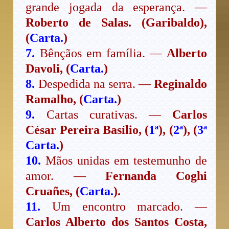
grande jogada da esperança. —
Roberto de Salas. (Garibaldo),
(
Carta.
)
7.
Bênçãos em família. —
Alberto
Davoli, (
Carta.
)
8.
Despedida na serra. —
Reginaldo
Ramalho, (
Carta.
)
9.
Cartas curativas. —
Carlos
César Pereira Basílio, (
1ª
), (
2ª
), (
3ª
Carta.
)
10.
Mãos unidas em testemunho de
amor. —
Fernanda Coghi
Cruañes, (
Carta.
).
11.
Um encontro marcado. —
Carlos Alberto dos Santos Costa,