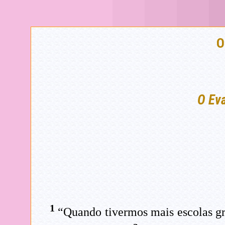
O
O Eva
1
“Quando tivermos mais escolas grat