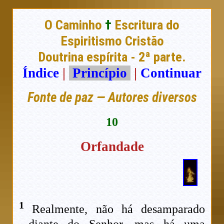
O Caminho
†
Escritura do
Espiritismo Cristão
Doutrina espírita - 2ª parte.
Índice
|
Princípio
|
Continuar
Fonte de paz — Autores diversos
10
Orfandade
1
Realmente, não há desamparado
diante do Senhor, mas há uma