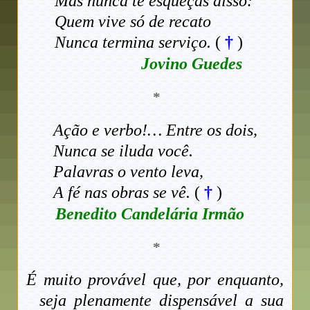
Mas nunca te esqueças disso:
Quem vive só de recato
Nunca termina serviço.
(
†
)
Jovino Guedes
*
Ação e verbo!… Entre os dois,
Nunca se iluda você.
Palavras o vento leva,
A fé nas obras se vê.
(
†
)
Benedito Candelária Irmão
*
É muito provável que, por enquanto,
seja plenamente dispensável a sua