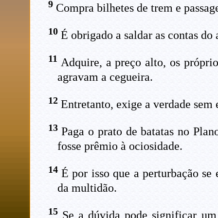
9
Compra bilhetes de trem e passage
10
É obrigado a saldar as contas do 
11
Adquire, a preço alto, os próprio
agravam a cegueira.
12
Entretanto, exige a verdade sem e
13
Paga o prato de batatas no Plano
fosse prêmio à ociosidade.
14
É por isso que a perturbação se 
da multidão.
15
Se a dúvida pode significar um 