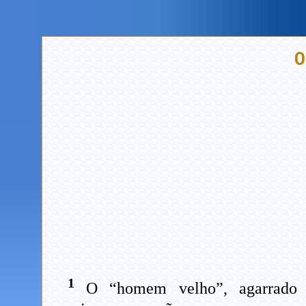
O
1
O “homem velho”, agarrado a