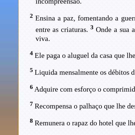
incompreensão.
2
Ensina a paz, fomentando a guerr
3
entre as criaturas.
Onde a sua at
viva.
4
Ele paga o aluguel da casa que lhe
5
Liquida mensalmente os débitos da
6
Adquire com esforço o comprimido
7
Recompensa o palhaço que lhe des
8
Remunera o rapaz do hotel que lhe