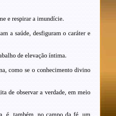
me e respirar a imundície.
stam a saúde, desfiguram o caráter e
rabalho de elevação íntima.
erna, como se o conhecimento divino
gita de observar a verdade, em meio
ica, é, também, no campo da fé, um