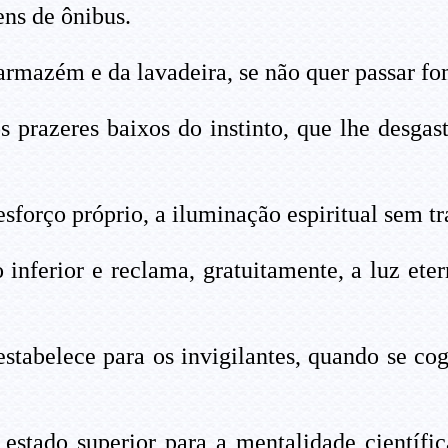
ns de ônibus.
armazém e da lavadeira, se não quer passar fo
s prazeres baixos do instinto, que lhe desga
sforço próprio, a iluminação espiritual sem t
 inferior e reclama, gratuitamente, a luz et
estabelece para os invigilantes, quando se co
estado superior para a mentalidade científ