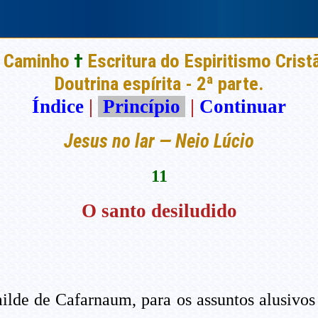
 Caminho
†
Escritura do Espiritismo Crist
Doutrina espírita - 2ª parte.
Índice
|
Princípio
|
Continuar
Jesus no lar — Neio Lúcio
11
O santo desiludido
umilde de Cafarnaum, para os assuntos alusivo