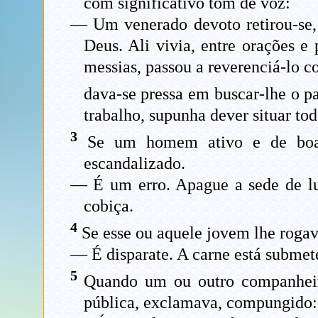
com significativo tom de voz:
— Um venerado devoto retirou-se, e
Deus. Ali vivia, entre orações e
messias, passou a reverenciá-lo c
dava-se pressa em buscar-lhe o p
trabalho, supunha dever situar to
3
Se um homem ativo e de boa fé
escandalizado.
— É um erro. Apague a sede de luc
cobiça.
4
Se esse ou aquele jovem lhe rogav
— É disparate. A carne está submete
5
Quando um ou outro companheiro
pública, exclamava, compungido: