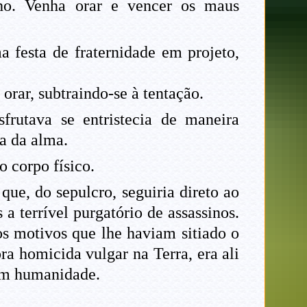
lho. Venha orar e vencer os maus
 festa de fraternidade em projeto,
rar, subtraindo-se à tentação.
rutava se entristecia de maneira
ia da alma.
 corpo físico.
ue, do sepulcro, seguiria direto ao
a terrível purgatório de assassinos.
os motivos que lhe haviam sitiado o
ra homicida vulgar na Terra, era ali
em humanidade.