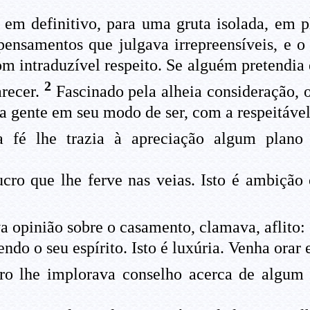
m definitivo, para uma gruta isolada, em ple
 pensamentos que julgava irrepreensíveis, e o
om intraduzível respeito. Se alguém pretendi
2
arecer.
Fascinado pela alheia consideração, 
da gente em seu modo de ser, com a respeitável
 lhe trazia à apreciação algum plano d
ro que lhe ferve nas veias. Isto é ambição 
a opinião sobre o casamento, clamava, aflito:
ndo o seu espírito. Isto é luxúria. Venha orar
 lhe implorava conselho acerca de algum e