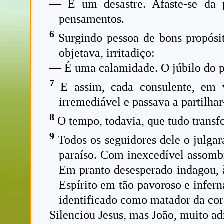
— É um desastre. Afaste-se da p
pensamentos.
6
Surgindo pessoa de bons propósit
objetava, irritadiço:
— É uma calamidade. O júbilo do po
7
E assim, cada consulente, em vi
irremediável e passava a partilhar
8
O tempo, todavia, que tudo transfo
9
Todos os seguidores dele o julgar
paraíso. Com inexcedível assombro
Em pranto desesperado indagou, à
Espírito em tão pavoroso e infern
identificado como matador da co
Silenciou Jesus, mas João, muito a