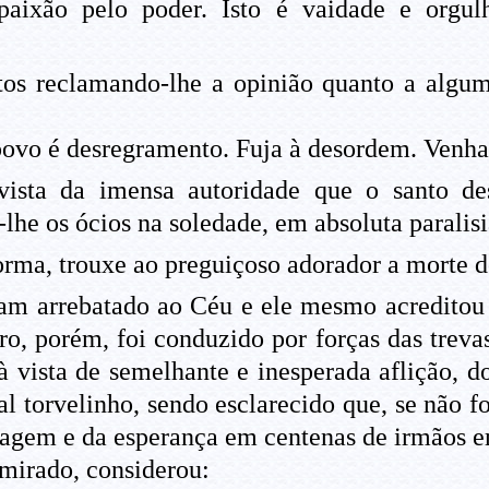
aixão pelo poder. Isto é vaidade e orgu
os reclamando-lhe a opinião quanto a alguma
vo é desregramento. Fuja à desordem. Venha o
sta da imensa autoridade que o santo desf
-lhe os ócios na soledade, em absoluta paralis
rma, trouxe ao preguiçoso adorador a morte do
am arrebatado ao Céu e ele mesmo acreditou q
, porém, foi conduzido por forças das trevas 
 vista de semelhante e inesperada aflição, d
al torvelinho, sendo esclarecido que, se não fo
ragem e da esperança em centenas de irmãos 
dmirado, considerou: