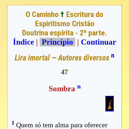
O Caminho
†
Escritura do
Espiritismo Cristão
Doutrina espírita - 2ª parte.
Índice
|
Princípio
|
Continuar
n
Lira imortal — Autores diversos
47
n
Sombra
1
Quem só tem alma para oferecer