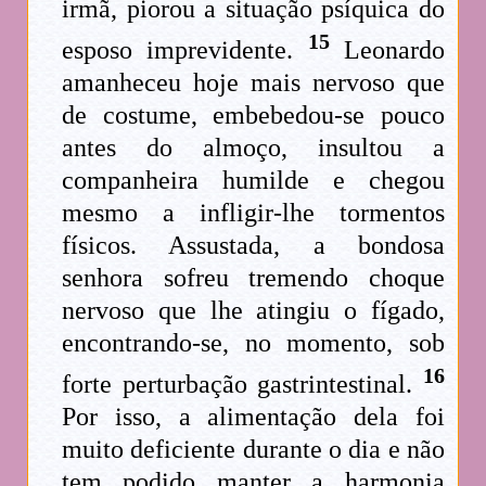
irmã, piorou a situação psíquica do
15
esposo imprevidente.
Leonardo
amanheceu hoje mais nervoso que
de costume, embebedou-se pouco
antes do almoço, insultou a
companheira humilde e chegou
mesmo a infligir-lhe tormentos
físicos. Assustada, a bondosa
senhora sofreu tremendo choque
nervoso que lhe atingiu o fígado,
encontrando-se, no momento, sob
16
forte perturbação gastrintestinal.
Por isso, a alimentação dela foi
muito deficiente durante o dia e não
tem podido manter a harmonia