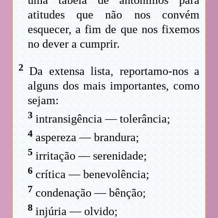
atitudes que não nos convém
esquecer, a fim de que nos fixemos
no dever a cumprir.
2
Da extensa lista, reportamo-nos a
alguns dos mais importantes, como
sejam:
3
intransigência — tolerância;
4
aspereza — brandura;
5
irritação — serenidade;
6
crítica — benevolência;
7
condenação — bênção;
8
injúria — olvido;