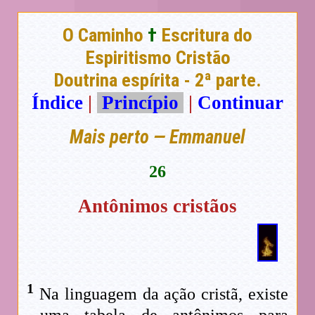
O Caminho
†
Escritura do
Espiritismo Cristão
Doutrina espírita - 2ª parte.
Índice
|
Princípio
|
Continuar
Mais perto — Emmanuel
26
Antônimos cristãos
1
Na linguagem da ação cristã, existe
uma tabela de antônimos para