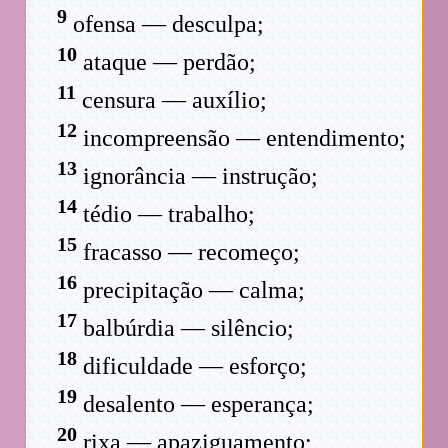
9
ofensa — desculpa;
10
ataque — perdão;
11
censura — auxílio;
12
incompreensão — entendimento;
13
ignorância — instrução;
14
tédio — trabalho;
15
fracasso — recomeço;
16
precipitação — calma;
17
balbúrdia — silêncio;
18
dificuldade — esforço;
19
desalento — esperança;
20
rixa — apaziguamento;