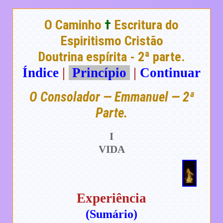
O Caminho
†
Escritura do
Espiritismo Cristão
Doutrina espírita - 2ª parte.
Índice
|
Princípio
|
Continuar
O Consolador — Emmanuel — 2ª
Parte.
I
VIDA
Experiência
(Sumário)