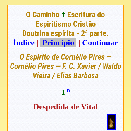
O Caminho
†
Escritura do
Espiritismo Cristão
Doutrina espírita - 2ª parte.
Índice
|
Princípio
|
Continuar
O Espírito de Cornélio Pires —
Cornélio Pires — F. C. Xavier / Waldo
Vieira / Elias Barbosa
n
1
Despedida de Vital