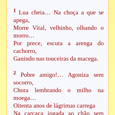
1
Lua cheia… Na choça a que se
apega,
Morre Vital, velhinho, olhando o
morro…
Por prece, escuta a arenga do
cachorro,
Ganindo nas touceiras da macega.
2
Pobre amigo!… Agoniza sem
socorro,
Chora lembrando o milho na
moega…
Oitenta anos de lágrimas carrega
Na carcaça jogada ao chão sem