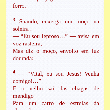
forro.
3
Suando, enxerga um moço na
soleira .
— “Eu sou leproso…” — avisa em
voz rasteira,
Mas diz o moço, envolto em luz
dourada:
4
— “Vital, eu sou Jesus! Venha
comigo!…”
E o velho sai das chagas de
mendigo
Para um carro de estrelas da