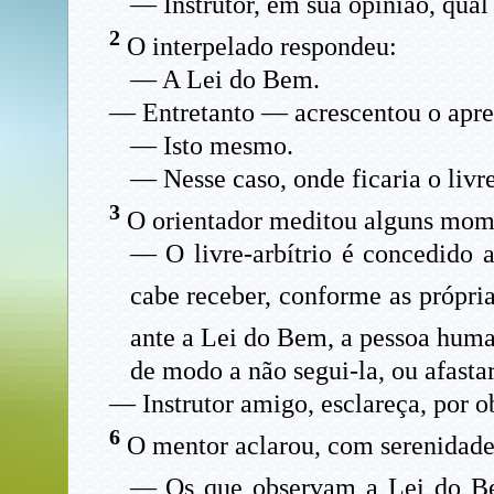
— Instrutor, em sua opinião, qual 
2
O interpelado respondeu:
— A Lei do Bem.
— Entretanto — acrescentou o apren
— Isto mesmo.
— Nesse caso, onde ficaria o livre
3
O orientador meditou alguns mome
— O livre-arbítrio é concedido a
cabe receber, conforme as própria
ante a Lei do Bem, a pessoa human
de modo a não segui-la, ou afast
— Instrutor amigo, esclareça, por ob
6
O mentor aclarou, com serenidade
— Os que observam a Lei do Be