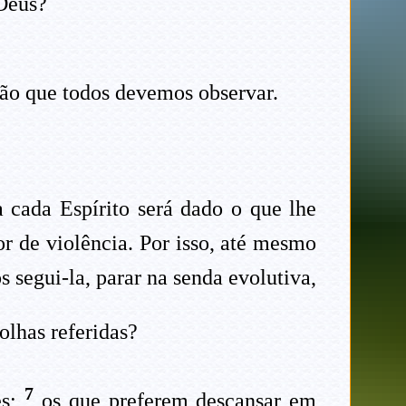
 Deus?
ção que todos devemos observar.
a cada Espírito será dado o que lhe
r de violência. Por isso, até mesmo
segui-la, parar na senda evolutiva,
olhas referidas?
7
es;
os que preferem descansar em