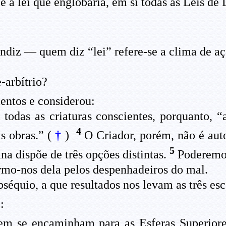
é a lei que englobaria, em si todas as Leis de
diz — quem diz “lei” refere-se a clima de a
-arbítrio?
ntos e considerou:
 todas as criaturas conscientes, porquanto, “
4
s obras.” (
†
)
O Criador, porém, não é auto
5
a dispõe de três opções distintas.
Poderemos 
armo-nos dela pelos despenhadeiros do mal.
séquio, a que resultados nos levam as três esc
:
m se encaminham para as Esferas Superior