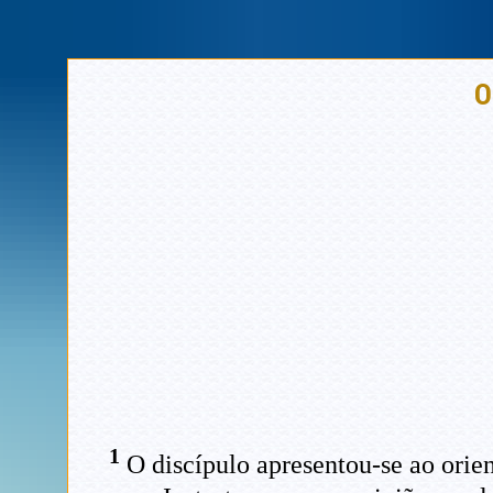
O
1
O discípulo apresentou-se ao orien