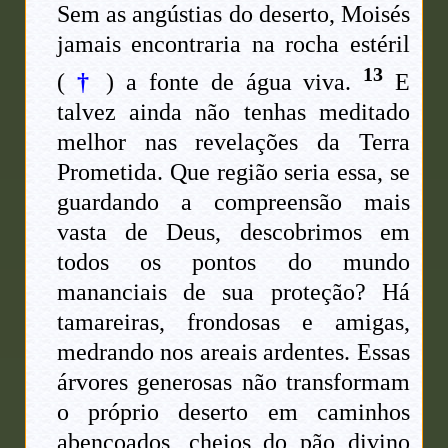
Sem as angústias do deserto, Moisés
jamais encontraria na rocha estéril
13
(
†
) a fonte de água viva.
E
talvez ainda não tenhas meditado
melhor nas revelações da Terra
Prometida. Que região seria essa, se
guardando a compreensão mais
vasta de Deus, descobrimos em
todos os pontos do mundo
mananciais de sua proteção? Há
tamareiras, frondosas e amigas,
medrando nos areais ardentes. Essas
árvores generosas não transformam
o próprio deserto em caminhos
abençoados, cheios do pão divino