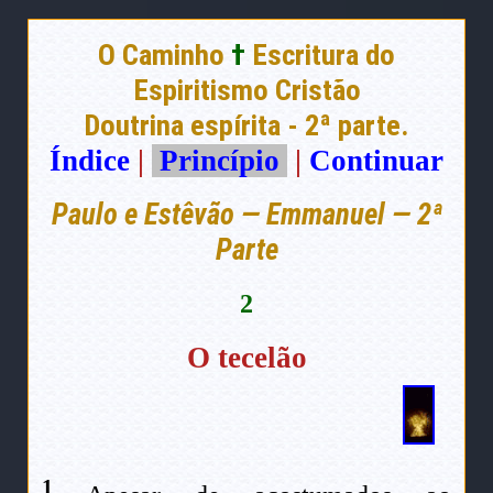
O Caminho
†
Escritura do
Espiritismo Cristão
Doutrina espírita - 2ª parte.
Índice
|
Princípio
|
Continuar
Paulo e Estêvão — Emmanuel — 2ª
Parte
2
O tecelão
1