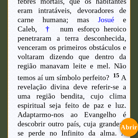
febres mortais, que os habitantes
eram intratáveis, devoradores de
carne humana; mas
Josué
e
Caleb,
†
num esforço heroico
penetraram a terra desconhecida,
venceram os primeiros obstáculos e
voltaram dizendo que dentro da
região manavam leite e mel. Não
15
temos aí um símbolo perfeito?
A
revelação divina deve referir-se a
uma região bendita, cujo clima
espiritual seja feito de paz e luz.
Adaptarmo-nos ao Evangelho é
descobrir outro país, cuja grandeza
Abrir
se perde no Infinito da alma. A