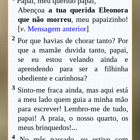
Papai, meu querido papai,
Abençoa
a tua querida Eleonora
que não morreu
, meu papaizinho!
[
v
.
Mensagem anterior
]
2
Por que havias de chorar tanto? Por
que a mamãe duvida tanto, papai,
se eu estou velando ainda e
aprendendo para ser a filhinha
obediente e carinhosa?
3
Sinto-me fraca ainda, mas aqui está
a meu lado quem guia a minha mão
para escrever! Lembro-me de tudo,
papai! A praia, o nosso quarto, os
meus brinquedos!...
4
No mês passado, eu estive com