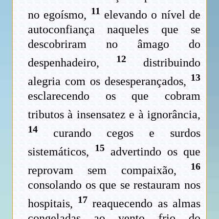
11
no egoísmo,
elevando o nível de
autoconfiança naqueles que se
descobriram no âmago do
12
despenhadeiro,
distribuindo
13
alegria com os desesperançados,
esclarecendo os que cobram
tributos à insensatez e à ignorância,
14
curando cegos e surdos
15
sistemáticos,
advertindo os que
16
reprovam sem compaixão,
consolando os que se restauram nos
17
hospitais,
reaquecendo as almas
congeladas ao vento frio do