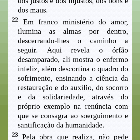
dos justos e dos injustos, dos bons e
dos maus.
22
Em franco ministério do amor,
ilumina as almas por dentro,
descerrando-lhes o caminho a
seguir. Aqui revela o órfão
desamparado, ali mostra o enfermo
infeliz, além descortina o quadro do
sofrimento, ensinando a ciência da
restauração e do auxílio, do socorro
e da solidariedade, através do
próprio exemplo na renúncia com
que se consagra ao soerguimento e
santificação da humanidade.
23
Pela obra que realiza, não pede