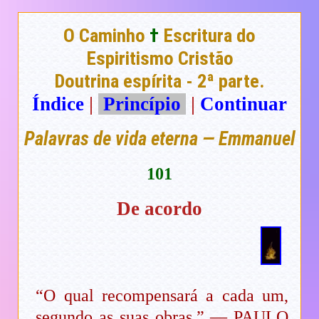
O Caminho
†
Escritura do
Espiritismo Cristão
Doutrina espírita - 2ª parte.
Índice
|
Princípio
|
Continuar
Palavras de vida eterna — Emmanuel
101
De acordo
“O qual recompensará a cada um,
segundo as suas obras.” — PAULO