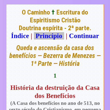
O Caminho
†
Escritura do
Espiritismo Cristão
Doutrina espírita - 2ª parte.
Índice
|
Princípio
|
Continuar
Queda e ascensão da casa dos
benefícios — Bezerra de Menezes —
1ª Parte — História
1
História da destruição da Casa
dos Benefícios
(A Casa dos benefícios no ano de 513, no
sexto século do Cristianismo, em pequena