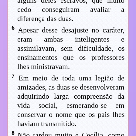
alguns deles escravos, que muito
cedo conseguiram avaliar a
diferença das duas.
6
Apesar desse desajuste no caráter,
eram ambas inteligentes e
assimilavam, sem dificuldade, os
ensinamentos que os professores
lhes ministravam.
7
Em meio de toda uma legião de
amizades, as duas se desenvolveram
adquirindo larga compreensão da
vida social, esmerando-se em
conservar o nome que os pais lhes
haviam transmitido.
8
Não tardou muito e Cecília, como