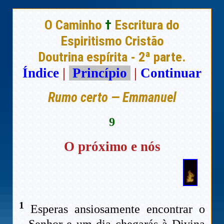
O Caminho
†
Escritura do
Espiritismo Cristão
Doutrina espírita - 2ª parte.
Índice
|
Princípio
|
Continuar
Rumo certo — Emmanuel
9
O próximo e nós
1
Esperas ansiosamente encontrar o
Senhor e um dia chegarás à Divina