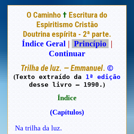
O Caminho
†
Escritura do
Espiritismo Cristão
Doutrina espírita - 2ª parte.
Índice Geral
|
Princípio
|
Continuar
Trilha de luz. — Emmanuel
.
©
Texto extraído da
1ª edição
(
desse livro — 1990.
)
Índice
(Capítulos)
Na trilha da luz.