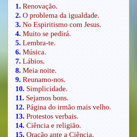
1.
Renovação.
2.
O problema da igualdade.
3.
No Espiritismo com Jesus.
4.
Muito se pedirá.
5.
Lembra-te.
6.
Música.
7.
Lábios.
8.
Meia noite.
9.
Reunamo-nos.
10.
Simplicidade.
11.
Sejamos bons.
12.
Página do irmão mais velho.
13.
Protestos verbais.
14.
Ciência e religião.
15.
Oração ante a Ciência.