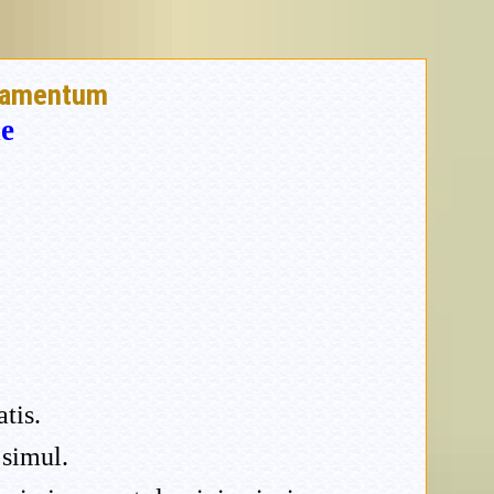
tamentum
e
tis.
 simul.