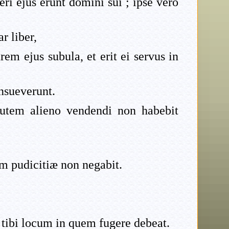
beri ejus erunt domini sui ; ipse vero
r liber,
em ejus subula, et erit ei servus in
onsueverunt.
 autem alieno vendendi non habebit
um pudicitiæ non negabit.
 tibi locum in quem fugere debeat.