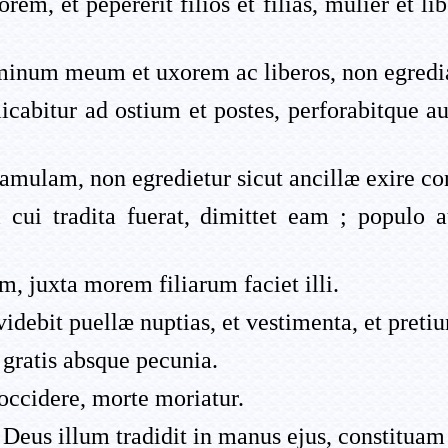
em, et pepererit filios et filias, mulier et li
ominum meum et uxorem ac liberos, non egredia
cabitur ad ostium et postes, perforabitque aur
famulam, non egredietur sicut ancillæ exire c
ui cui tradita fuerat, dimittet eam ; populo
m, juxta morem filiarum faciet illi.
videbit puellæ nuptias, et vestimenta, et preti
r gratis absque pecunia.
occidere, morte moriatur.
 Deus illum tradidit in manus ejus, constituam