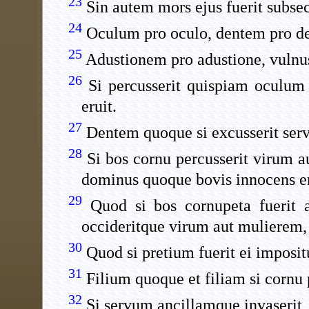
23
Sin autem mors ejus fuerit subse
24
Oculum pro oculo, dentem pro d
25
Adustionem pro adustione, vulnus
26
Si percusserit quispiam oculum s
eruit.
27
Dentem quoque si excusserit servo
28
Si bos cornu percusserit virum a
dominus quoque bovis innocens er
29
Quod si bos cornupeta fuerit a
occideritque virum aut mulierem, 
30
Quod si pretium fuerit ei imposit
31
Filium quoque et filiam si cornu p
32
Si servum ancillamque invaserit, 