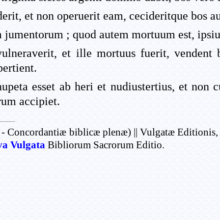
derit, et non operuerit eam, cecideritque bos a
 jumentorum ; quod autem mortuum est, ipsius
ulneraverit, et ille mortuus fuerit, venden
ertient.
upeta esset ab heri et nudiustertius, et non 
rum accipiet.
- Concordantiæ biblicæ plenæ) || Vulgatæ Editionis,
a Vulgata
Bibliorum Sacrorum Editio.