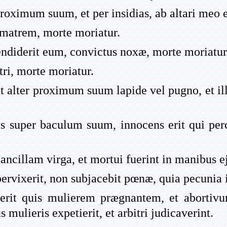
proximum suum, et per insidias, ab altari meo 
 matrem, morte moriatur.
endiderit eum, convictus noxæ, morte moriatur
tri, morte moriatur.
erit alter proximum suum lapide vel pugno, et il
ris super baculum suum, innocens erit qui perc
ncillam virga, et mortui fuerint in manibus eju
rvixerit, non subjacebit pœnæ, quia pecunia il
usserit quis mulierem prægnantem, et abortivu
ulieris expetierit, et arbitri judicaverint.