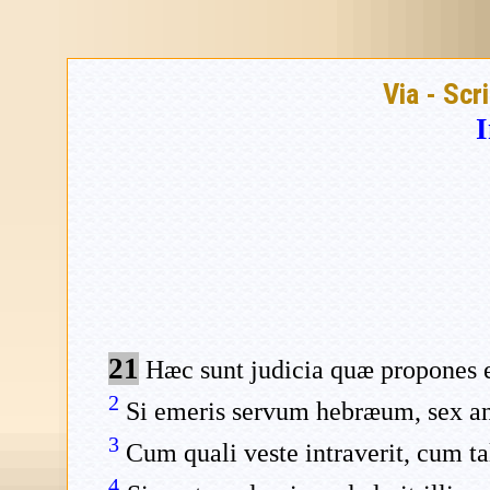
Via - Scr
I
21
Hæc sunt judicia quæ propones e
2
Si emeris servum hebræum, sex annis
3
Cum quali veste intraverit, cum ta
4