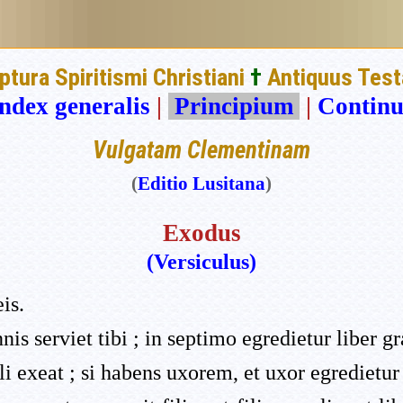
iptura Spiritismi Christiani
†
Antiquus Tes
ndex generalis
|
Principium
|
Continu
Vulgatam Clementinam
(
Editio Lusitana
)
Exodus
(Versiculus)
is.
 serviet tibi ; in septimo egredietur liber gra
li exeat ; si habens uxorem, et uxor egredietur