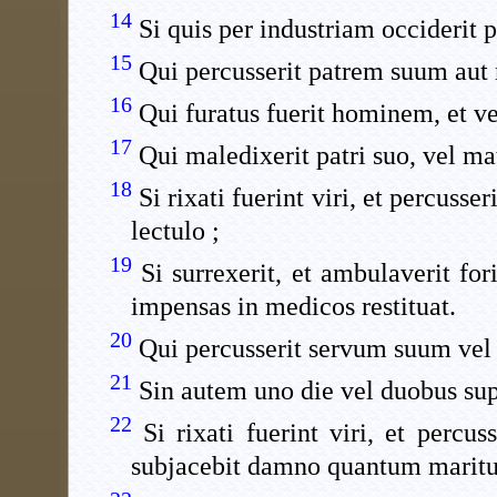
14
Si quis per industriam occiderit 
15
Qui percusserit patrem suum aut
16
Qui furatus fuerit hominem, et v
17
Qui maledixerit patri suo, vel ma
18
Si rixati fuerint viri, et percuss
lectulo ;
19
Si surrexerit, et ambulaverit fo
impensas in medicos restituat.
20
Qui percusserit servum suum vel a
21
Sin autem uno die vel duobus supe
22
Si rixati fuerint viri, et perc
subjacebit damno quantum maritus m