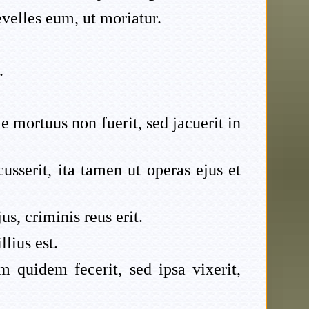
evelles eum, ut moriatur.
.
le mortuus non fuerit, sed jacuerit in
usserit, ita tamen ut operas ejus et
s, criminis reus erit.
lius est.
m quidem fecerit, sed ipsa vixerit,