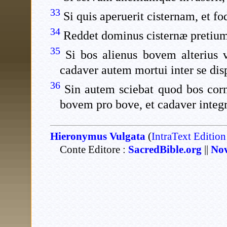
33
Si quis aperuerit cisternam, et fo
34
Reddet dominus cisternæ pretium
35
Si bos alienus bovem alterius v
cadaver autem mortui inter se disp
36
Sin autem sciebat quod bos corn
bovem pro bove, et cadaver integ
Hieronymus Vulgata
(
IntraText Edition
Conte Editore :
SacredBible.org
||
Nov