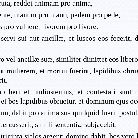
cuta, reddet animam pro anima,
ente, manum pro manu, pedem pro pede,
 pro vulnere, livorem pro livore.
ervi sui aut ancillæ, et luscos eos fecerit,
 vel ancillæ suæ, similiter dimittet eos libero
ut mulierem, et mortui fuerint, lapidibus obru
it.
b heri et nudiustertius, et contestati sunt
et bos lapidibus obruetur, et dominum ejus oc
um, dabit pro anima sua quidquid fuerit postul
ercusserit, simili sententiæ subjacebit.
triginta siclos argenti domino dabit, bos vero