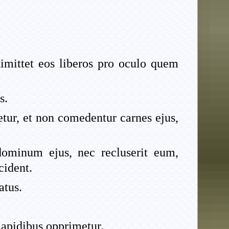
 dimittet eos liberos pro oculo quem
s.
etur, et non comedentur carnes ejus,
 dominum ejus, nec recluserit eum,
cident.
atus.
 lapidibus opprimetur.