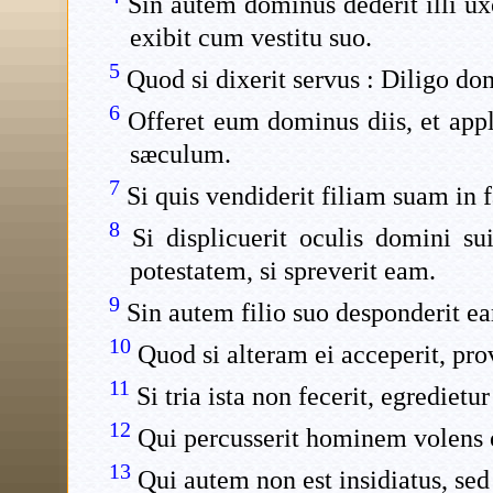
Sin autem dominus dederit illi uxor
exibit cum vestitu suo.
5
Quod si dixerit servus : Diligo d
6
Offeret eum dominus diis, et appli
sæculum.
7
Si quis vendiderit filiam suam in 
8
Si displicuerit oculis domini s
potestatem, si spreverit eam.
9
Sin autem filio suo desponderit ea
10
Quod si alteram ei acceperit, pro
11
Si tria ista non fecerit, egredietu
12
Qui percusserit hominem volens 
13
Qui autem non est insidiatus, sed