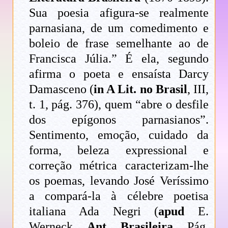
Sua poesia afigura-se realmente
parnasiana, de um comedimento e
boleio de frase semelhante ao de
Francisca Júlia.” É ela, segundo
afirma o poeta e ensaísta Darcy
Damasceno (
in A Lit. no Brasil
, III,
t. 1, pág. 376), quem “abre o desfile
dos epígonos parnasianos”.
Sentimento, emoção, cuidado da
forma, beleza expressional e
correção métrica caracterizam-lhe
os poemas, levando José Veríssimo
a compará-la à célebre poetisa
italiana Ada Negri (
apud
E.
Werneck,
Ant. Brasileira
, Pág.