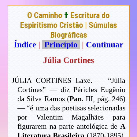
O Caminho
†
Escritura do
Espiritismo Cristão | Súmulas
Biográficas
Índice
|
Princípio
|
Continuar
Júlia Cortines
JÚLIA CORTINES Laxe. — “Júlia
Cortines” — diz Péricles Eugênio
da Silva Ramos (
Pan
. III, pág. 246)
— “é uma das poetisas selecionadas
por Valentim Magalhães para
figurarem na parte antológica de
A
Literatura Brasileira
(1870-1895).