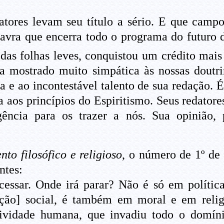
atores levam seu título a sério. E que camp
alavra que encerra todo o programa do futuro
das folhas leves, conquistou um crédito mais
a mostrado muito simpática às nossas doutr
ta e ao incontestável talento de sua redação. É
ça aos princípios do Espiritismo. Seus redato
ência para os trazer a nós. Sua opinião, 
to filosófico e religioso
, o número de 1º de
ntes:
essar. Onde irá parar? Não é só em polític
ão] social, é também em moral e em religi
tividade humana, que invadiu todo o domíni