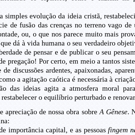
simples evolução da ideia cristã, restabelec
ie de fusão das crenças no terreno vago de
ntade, ou, o que nos parece muito mais prová
 que dá à vida humana o seu verdadeiro objeti
iberdade de pensar e de publicar o seu pensam
de pregação! Por certo, em meio a tantos sis
e de discussões ardentes, apaixonadas, apar
, como a agitação caótica é necessária à criaç
ação das ideias agita a atmosfera moral pa
restabelecer o equilíbrio perturbado e renovar
 apreciação de nossa obra sobre
A Gênese
. 
ina:
e importância capital, e as pessoas
fingem n