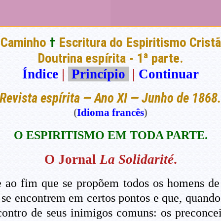
 Caminho
†
Escritura do Espiritismo Cristã
Doutrina espírita - 1ª parte.
Índice
|
Princípio
|
Continuar
Revista espírita — Ano XI — Junho de 1868
(
Idioma francês
)
O ESPIRITISMO EM TODA PARTE.
O Jornal
La Solidarité
.
 ao fim que se propõem todos os homens de p
 se encontrem em certos pontos e que, quand
ntro de seus inimigos comuns: os preconceito