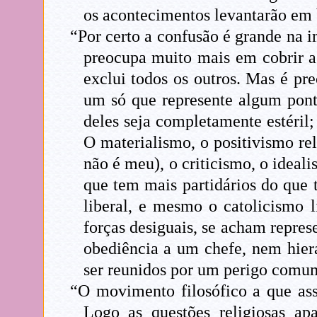
os acontecimentos levantarão em b
“Por certo a confusão é grande na i
preocupa muito mais em cobrir a 
exclui todos os outros. Mas é pr
um só que represente algum ponto
deles seja completamente estéril
O materialismo, o positivismo re
não é meu), o criticismo, o ideal
que tem mais partidários do que t
liberal, e mesmo o catolicismo l
forças desiguais, se acham repres
obediência a um chefe, nem hiera
ser reunidos por um perigo comu
“O movimento filosófico a que as
Logo as questões religiosas ap