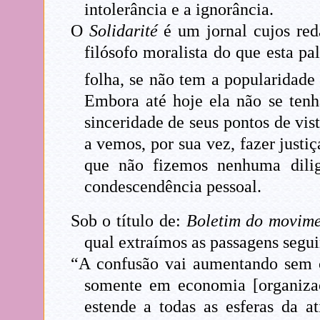
intolerância e a ignorância.
O
Solidarité
é um jornal cujos red
filósofo moralista do que esta p
folha, se não tem a popularidade 
Embora até hoje ela não se tenh
sinceridade de seus pontos de vis
a vemos, por sua vez, fazer justi
que não fizemos nenhuma dilig
condescendência pessoal.
Sob o título de:
Boletim do movimen
qual extraímos as passagens segui
“A confusão vai aumentando sem c
somente em economia [organizaç
estende a todas as esferas da a