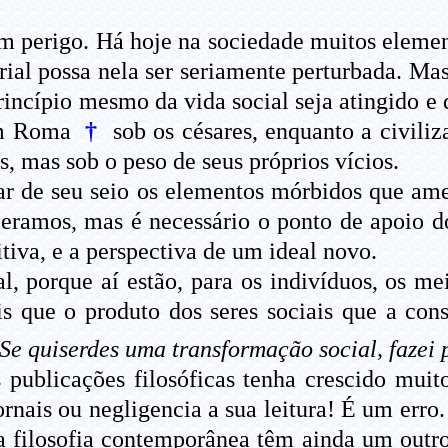
m perigo. Há hoje na sociedade muitos element
rial possa nela ser seriamente perturbada. Ma
princípio mesmo da vida social seja atingido e
em Roma
†
sob os césares, enquanto a civili
s, mas sob o peso de seus próprios vícios.
ar de seu seio os elementos mórbidos que a
eramos, mas é necessário o ponto de apoio do
iva, e a perspectiva de um ideal novo.
al, porque aí estão, para os indivíduos, os m
 que o produto dos seres sociais que a cons
Se quiserdes uma transformação social, fazei
 publicações filosóficas tenha crescido muit
ornais ou negligencia a sua leitura! É um erro
a filosofia contemporânea têm ainda um outr