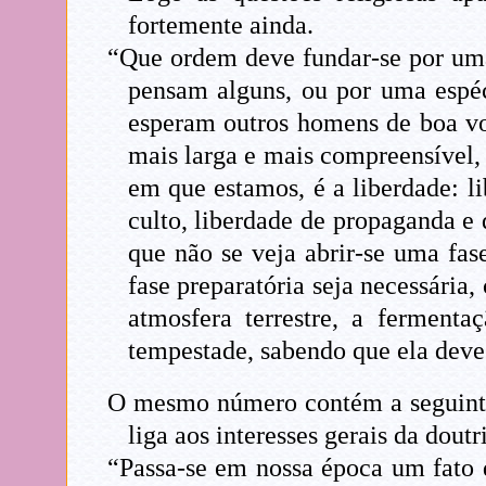
fortemente ainda.
“Que ordem deve fundar-se por uma 
pensam alguns, ou por uma espéc
esperam outros homens de boa vo
mais larga e mais compreensível,
em que estamos, é a liberdade: l
culto, liberdade de propaganda e 
que não se veja abrir-se uma fas
fase preparatória seja necessária
atmosfera terrestre, a ferment
tempestade, sabendo que ela deve 
O mesmo número contém a seguinte
liga aos interesses gerais da doutr
“Passa-se em nossa época um fato d