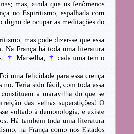
manas; mas, ainda que os fenômenos
ença no Espiritismo, espalhada com
o digno de ocupar as meditações do
ritismo, mas pode dizer-se que essa
. Na França há toda uma literatura
x,
†
Marselha,
†
cada uma tem o
Foi uma felicidade para essa crença
smo. Teria sido fácil, com toda essa
e constituem a maravilha do que se
urreição das velhas superstições! O
sse voltado à demonologia, e existe
ços. Há também toda uma literatura
ritismo, na França como nos Estados