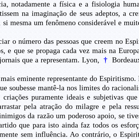
cia, notadamente a física e a fisiologia hu
tissem na imaginação de seus adeptos, a cr
 em si mesma um fenômeno considerável e muit
ciar o número das pessoas que creem no Espi
os, e que se propaga cada vez mais na Europa
s jornais que a representam. Lyon,
†
Bordeau
 mais eminente representante do Espiritismo. 
ue soubesse mantê-la nos limites do racionali
 criações puramente ideais e subjetivas qu
rrastar pela atração do milagre e pela ress
 inimigos da razão um poderoso apoio, se tive
rtido que para isto ainda faz todos os esfor
izmente sem influência. Ao contrário, o Espi