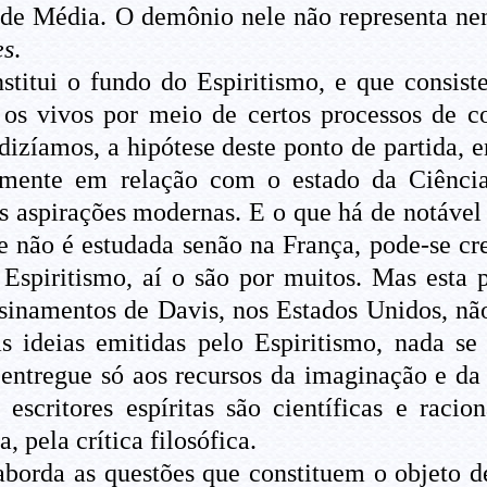
Idade Média. O demônio nele não representa n
es
.
titui o fundo do Espiritismo, e que consist
os vivos por meio de certos processos de c
 dizíamos, a hipótese deste ponto de partida
itamente em relação com o estado da Ciênc
s aspirações modernas. E o que há de notável
não é estudada senão na França, pode-se cre
Espiritismo, aí o são por muitos. Mas esta p
nsinamentos de Davis, nos Estados Unidos, nã
 ideias emitidas pelo Espiritismo, nada se
entregue só aos recursos da imaginação e da 
s escritores espíritas são científicas e rac
 pela crítica filosófica.
aborda as questões que constituem o objeto 