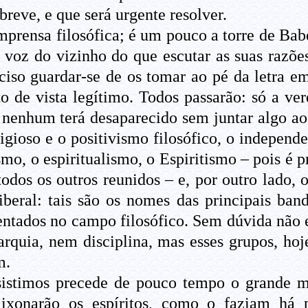
reve, e que será urgente resolver.
mprensa filosófica; é um pouco a torre de Babel
voz do vizinho do que escutar as suas razões
eciso guardar-se de os tomar ao pé da letra e
 de vista legítimo. Todos passarão: só a ve
; nenhum terá desaparecido sem juntar algo ao
ligioso e o positivismo filosófico, o indepen
ismo, o espiritualismo, o Espiritismo – pois é 
odos os outros reunidos – e, por outro lado, o
iberal: tais são os nomes das principais band
entados no campo filosófico. Sem dúvida não 
rquia, nem disciplina, mas esses grupos, ho
m.
sistimos precede de pouco tempo o grande mo
aixonarão os espíritos, como o faziam há 