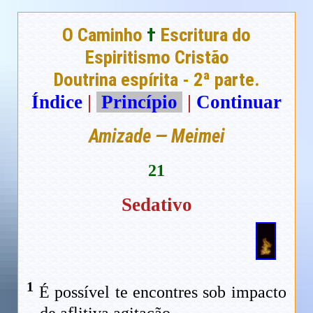
O Caminho
†
Escritura do
Espiritismo Cristão
Doutrina espírita - 2ª parte.
Índice
|
Princípio
|
Continuar
Amizade — Meimei
21
Sedativo
1
É possível te encontres sob impacto
de aflitiva agitação.