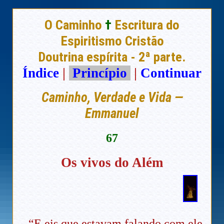
O Caminho
†
Escritura do
Espiritismo Cristão
Doutrina espírita - 2ª parte.
Índice
|
Princípio
|
Continuar
Caminho, Verdade e Vida —
Emmanuel
67
Os vivos do Além
“E eis que estavam falando com ele