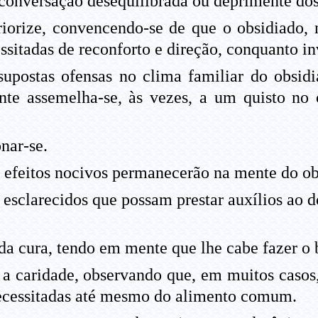
onversação desequilibrada ou deprimente dos 
iorize, convencendo-se de que o obsidiado, nã
ssitadas de reconforto e direção, conquanto in
 supostas ofensas no clima familiar do obsi
te assemelha-se, às vezes, a um quisto no 
nar-se.
os efeitos nocivos permanecerão na mente do ob
esclarecidos que possam prestar auxílios ao d
 da cura, tendo em mente que lhe cabe fazer o
 a caridade, observando que, em muitos casos
necessitadas até mesmo do alimento comum.