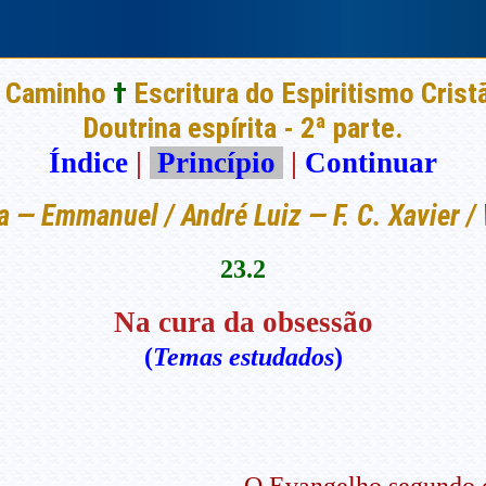
 Caminho
†
Escritura do Espiritismo Crist
Doutrina espírita - 2ª parte.
Índice
|
Princípio
|
Continuar
a — Emmanuel / André Luiz — F. C. Xavier /
23.2
Na cura da obsessão
(
Temas estudados
)