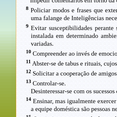
Impedir comentários em torno da c
8
Policiar modos e frases que exter
uma falange de Inteligências nece
9
Evitar susceptibilidades perante
instalada em determinado ambien
variadas.
10
Compreender ao invés de emocio
11
Abster-se de tabus e rituais, cuj
12
Solicitar a cooperação de amigos 
13
Controlar-se.
Desinteressar-se com os sucessos
14
Ensinar, mas igualmente exercer
a equipe doméstica são pessoas 
15