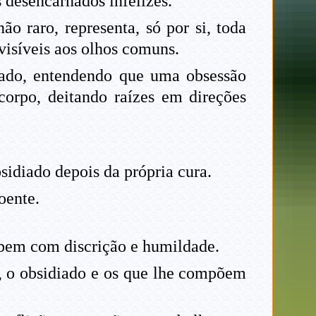
desencarnados infelizes.
o raro, representa, só por si, toda
visíveis aos olhos comuns.
diado, entendendo que uma obsessão
corpo, deitando raízes em direções
sidiado depois da própria cura.
oente.
 bem com discrição e humildade.
, o obsidiado e os que lhe compõem