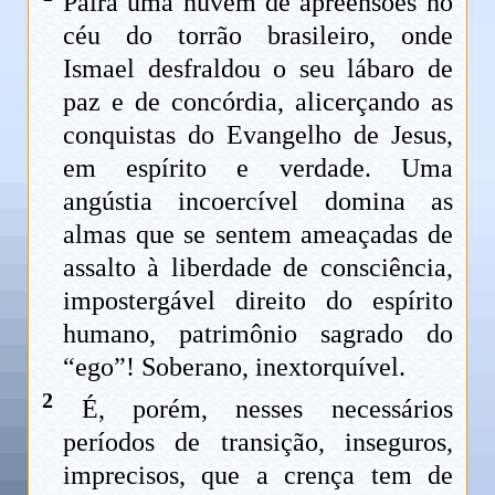
Paira uma nuvem de apreensões no
céu do torrão brasileiro, onde
Ismael desfraldou o seu lábaro de
paz e de concórdia, alicerçando as
conquistas do Evangelho de Jesus,
em espírito e verdade. Uma
angústia incoercível domina as
almas que se sentem ameaçadas de
assalto à liberdade de consciência,
impostergável direito do espírito
humano, patrimônio sagrado do
“ego”! Soberano, inextorquível.
2
É, porém, nesses necessários
períodos de transição, inseguros,
imprecisos, que a crença tem de