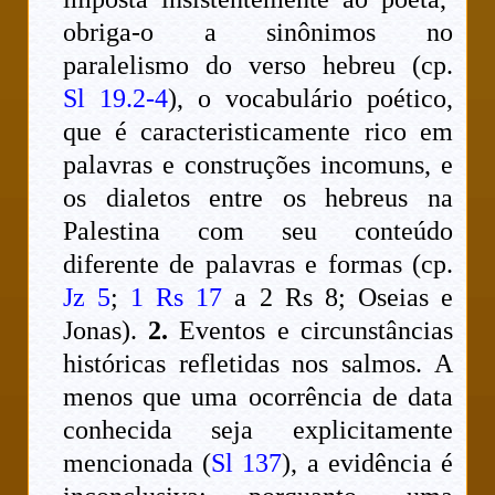
obriga-o a sinônimos no
paralelismo do verso hebreu (cp.
Sl 19.2-4
), o vocabulário poético,
que é caracteristicamente rico em
palavras e construções incomuns, e
os dialetos entre os hebreus na
Palestina com seu conteúdo
diferente de palavras e formas (cp.
Jz 5
;
1 Rs 17
a 2 Rs 8; Oseias e
Jonas).
2.
Eventos e circunstâncias
históricas refletidas nos salmos. A
menos que uma ocorrência de data
conhecida seja explicitamente
mencionada (
Sl 137
), a evidência é