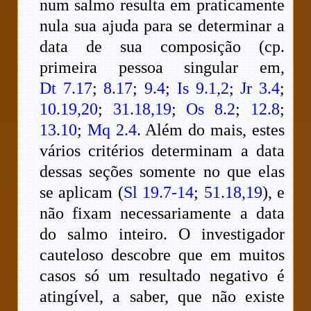
num salmo resulta em praticamente
nula sua ajuda para se determinar a
data de sua composição (cp.
primeira pessoa singular em,
Dt 7.17
;
8.17
;
9.4
;
Is 9.1,2
;
Jr 3.4
;
10.19,20
;
31.18,19
;
Os 8.2
;
12.8
;
13.10
;
Mq 2.4
. Além do mais, estes
vários critérios determinam a data
dessas seções somente no que elas
se aplicam (
Sl 19.7-14
;
51.18,19
), e
não fixam necessariamente a data
do salmo inteiro. O investigador
cauteloso descobre que em muitos
casos só um resultado negativo é
atingível, a saber, que não existe