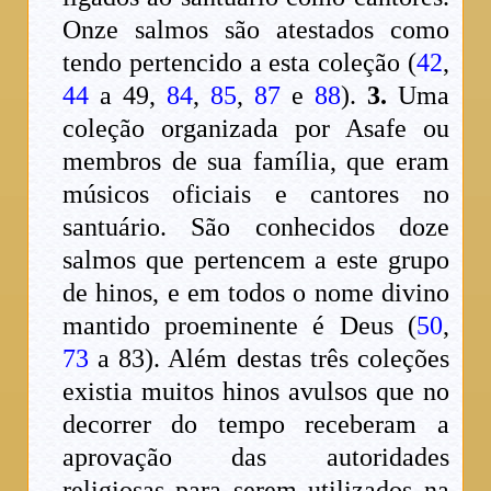
Onze salmos são atestados como
tendo pertencido a esta coleção (
42
,
44
a 49,
84
,
85
,
87
e
88
).
3.
Uma
coleção organizada por Asafe ou
membros de sua família, que eram
músicos oficiais e cantores no
santuário. São conhecidos doze
salmos que pertencem a este grupo
de hinos, e em todos o nome divino
mantido proeminente é Deus (
50
,
73
a 83). Além destas três coleções
existia muitos hinos avulsos que no
decorrer do tempo receberam a
aprovação das autoridades
religiosas para serem utilizados na