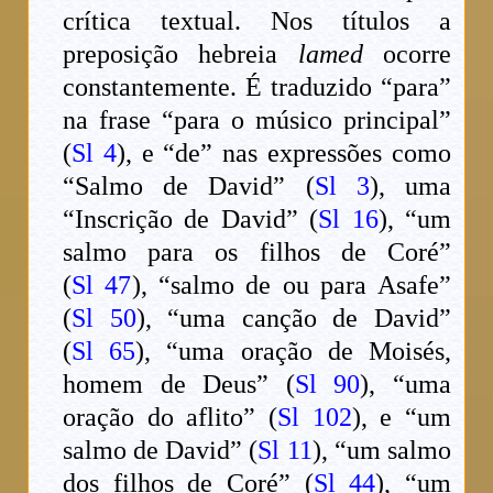
crítica textual. Nos títulos a
preposição hebreia
lamed
ocorre
constantemente. É traduzido “para”
na frase “para o músico principal”
(
Sl 4
), e “de” nas expressões como
“Salmo de David” (
Sl 3
), uma
“Inscrição de David” (
Sl 16
), “um
salmo para os filhos de Coré”
(
Sl 47
), “salmo de ou para Asafe”
(
Sl 50
), “uma canção de David”
(
Sl 65
), “uma oração de Moisés,
homem de Deus” (
Sl 90
), “uma
oração do aflito” (
Sl 102
), e “um
salmo de David” (
Sl 11
), “um salmo
dos filhos de Coré” (
Sl 44
), “um