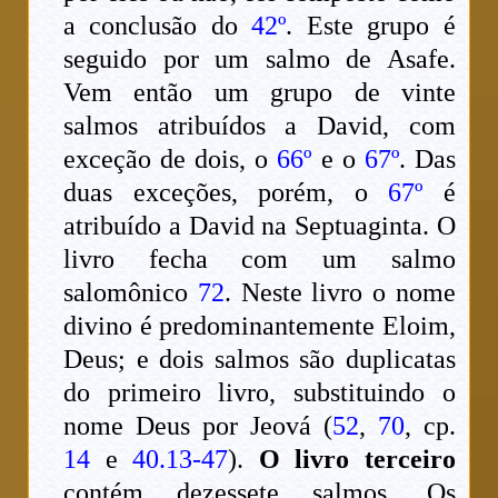
a conclusão do
42º
. Este grupo é
seguido por um salmo de Asafe.
Vem então um grupo de vinte
salmos atribuídos a David, com
exceção de dois, o
66º
e o
67º
. Das
duas exceções, porém, o
67º
é
atribuído a David na Septuaginta. O
livro fecha com um salmo
salomônico
72
. Neste livro o nome
divino é predominantemente Eloim,
Deus; e dois salmos são duplicatas
do primeiro livro, substituindo o
nome Deus por Jeová (
52
,
70
, cp.
14
e
40.13-47
).
O livro terceiro
contém dezessete salmos. Os