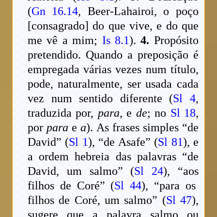
(
Gn 16.14
, Beer-Lahairoi, o poço
[consagrado] do que vive, e do que
me vê a mim;
Is 8.1
).
4.
Propósito
pretendido. Quando a preposição é
empregada várias vezes num título,
pode, naturalmente, ser usada cada
vez num sentido diferente (
Sl 4
,
traduzida por,
para
, e
de
; no
Sl 18
,
por
para
e
a
). As frases simples “de
David” (
Sl 1
), “de Asafe” (
Sl 81
), e
a ordem hebreia das palavras “de
David, um salmo” (
Sl 24
), “aos
filhos de Coré” (
Sl 44
), “para os
filhos de Coré, um salmo” (
Sl 47
),
sugere que a palavra salmo ou