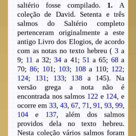
saltério fosse compilado.
1.
A
coleção de David. Setenta e três
salmos do Saltério completo
pertenceram originalmente a este
antigo Livro dos Elogios, de acordo
com as notas no texto hebreu (
3
a
9;
11
a 32;
34
a 41;
51
a 65;
68
a
70;
86
;
10
1;
103
;
108
a 110;
122
;
124
;
131
;
133
;
138
a 145). Na
versão grega a nota não é
encontrada nos salmos
122
e
124
, e
ocorre em
33
,
43
,
67
,
71
,
91
,
93
,
99
,
104
e
137
, além dos salmos
providos dela no texto hebreu.
Nesta coleção vários salmos foram