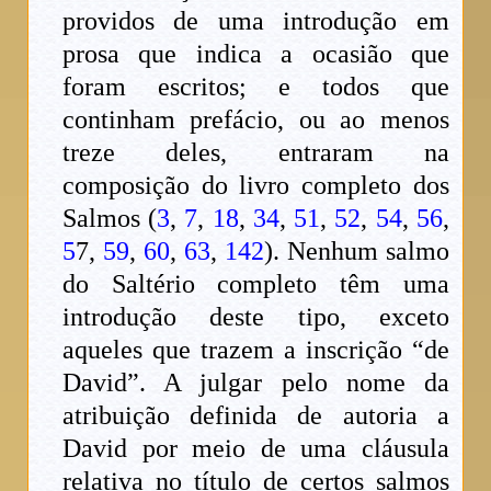
providos de uma introdução em
prosa que indica a ocasião que
foram escritos; e todos que
continham prefácio, ou ao menos
treze deles, entraram na
composição do livro completo dos
Salmos (
3
,
7
,
18
,
34
,
51
,
52
,
54
,
56
,
5
7,
59
,
60
,
63
,
142
). Nenhum salmo
do Saltério completo têm uma
introdução deste tipo, exceto
aqueles que trazem a inscrição “de
David”. A julgar pelo nome da
atribuição definida de autoria a
David por meio de uma cláusula
relativa no título de certos salmos