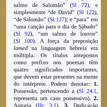
salmo de Salomão” (
Sl 72
), e
simplesmente “de David” (
Sl 122
),
“de Salomão” (
Sl 127
); e “para” em
“uma canção para o dia de Sábado”
(
Sl 92
), “um salmo de louvor”
(
Sl 100
). A força da preposição
lamed
na linguagem hebreia era
múltipla. Os títulos antepostos
como prefixo nos poemas têm
quatro significados importantes,
que devem estar presentes na mente
do intérprete. Podem denotar:
1.
Possessão, pertencendo a (
Sl 24.1
,
representa um caso possessivo).
2.
Autoria (
Hc 3.1
).
3.
Dedicação