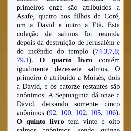
primeiros onze são atribuídos a
Asafe, quatro aos filhos de Coré,
um a David e outro a Etã. Esta
coleção de salmos foi reunida
depois da destruição de Jerusalém e
do incêndio do templo (
74.3,7,8
;
79.1
).
O quarto livro
contém
igualmente dezessete salmos. O
primeiro é atribuído a Moisés, dois
a David, e os catorze restantes são
anônimos. A Septuaginta dá onze a
David, deixando somente cinco
anônimos (
92
,
100
,
102
,
105
,
106
).
O quinto livro
tem vinte e oito
salmos anônimos, sendo quinze