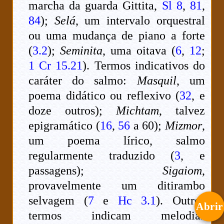
marcha da guarda Gittita,
Sl 8
,
81
,
84
);
Selá
, um intervalo orquestral
ou uma mudança de piano a forte
(
3.2
);
Seminita
, uma oitava (
6
,
12
;
1 Cr 15.21
). Termos indicativos do
caráter do salmo:
Masquil
, um
poema didático ou reflexivo (
32
, e
doze outros);
Michtam
, talvez
epigramático (
16
,
56
a 60);
Mizmor
,
um poema lírico, salmo
regularmente traduzido (
3
, e
passagens);
Sigaiom
,
provavelmente um ditirambo
selvagem (
7
e
Hc 3.1
). Outros
Abrir
termos indicam melodias