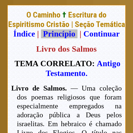
O Caminho
†
Escritura do
Espiritismo Cristão | Seção Temática
Índice
|
Princípio
|
Continuar
Livro dos Salmos
TEMA CORRELATO:
Antigo
Testamento.
Livro de Salmos.
— Uma coleção
dos poemas religiosos que foram
especialmente empregados na
adoração pública a Deus pelos
israelitas. Em hebraico é chamado
Livro dos Elogios. O título nas