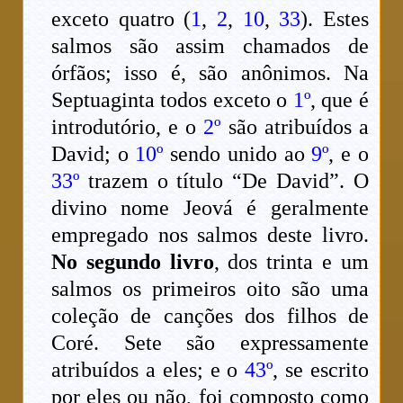
exceto quatro (
1
,
2
,
10
,
33
). Estes
salmos são assim chamados de
órfãos; isso é, são anônimos. Na
Septuaginta todos exceto o
1º
, que é
introdutório, e o
2º
são atribuídos a
David; o
10º
sendo unido ao
9º
, e o
33º
trazem o título “De David”. O
divino nome Jeová é geralmente
empregado nos salmos deste livro.
No segundo livro
, dos trinta e um
salmos os primeiros oito são uma
coleção de canções dos filhos de
Coré. Sete são expressamente
atribuídos a eles; e o
43º
, se escrito
por eles ou não, foi composto como